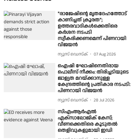
"രാജേഷിൻ്റെ മൃതദേഹത്തോട്
കാണിച്ചത് ക്രൂരത";
ഉത്തരവാദികൾക്കെതിരെ
കർശന നടപടി
സ്വീകരിക്കണമെന്ന് പിണറായി
വിജയൻ
ന്യൂസ് ഡെസ്ക്
07 Aug 2026
ഐഷി ഘോഷിനെതിരായ
പൊലീസ് നീക്കം: തിരിച്ചടിയുടെ
ജാള്യത മറയ്ക്കാനുള്ള
കേന്ദ്രത്തിന്റെ പ്രതികാര നടപടി:
പിണറായി വിജയന്‍
ന്യൂസ് ഡെസ്ക്
28 Jul 2026
സിഎംആർഎൽ
എക്‌സാലോജിക് കേസ്;
വീണക്കെതിരെ കൂടുതൽ
തെളിവുകളുമായി ഇഡി