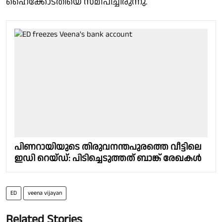
ഹൈക്കോടതിയെ സമീപിച്ചിരുന്നു.
പിണറായിയുടെ തിരുവനന്തപുരത്തെ വീട്ടിലെ
ഇഡി റെയ്ഡ്: പിടിച്ചെടുത്തത് ബാങ്ക് രേഖകൾ
ED
veena vijayan
Related Stories