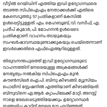
വീട്ടിൽ റെയ്ഡിന് എത്തിയ ഇഡി ഉദ്യോഗസ്ഥരെ
തടഞ്ഞ സിപിഐഎം നേതാക്കൾക്ക് എതിരെ
കേസെടുത്തു. 57 പ്രതികളാണ് കേസിൽ
ഉൾപ്പെട്ടിട്ടുള്ളത്. എം. മെഹബൂബ്, വി. വസീഫ്, എ.
പ്രദീപ് കുമാർ, പി. മോഹനൻ ഉൾപ്പെടെ
പ്രതികളാണ്. വാഹനം തടയുകയും
സംഘർഷാവസ്ഥയുണ്ടാക്കുകയും ചെയ്തെന്നാണ്
ഇവർക്കെതിരെ എഫ്ഐആറിലുള്ളത്.
തിരുവനന്തപുരത്ത് ഇ.ഡി ഉദ്യോഗസ്ഥരുടെ
വാഹനത്തിന് നേരെയുള്ള അക്രമങ്ങൾക്ക്
നേതൃത്വം നൽകിയ സിപിഐഎം മുൻ
കൗൺസിലർ ഐ.പി. ബിനു കീഴടങ്ങി. മ്യൂസിയം
പൊലീസ് സ്റ്റേഷനിൽ എത്തിയാണ് കീഴടങ്ങിയത്.
ബിനുവിനെ എ.ആർ. ക്യാംപിലേക്ക് മാറ്റി. അറസ്റ്റ്
നാളെ രേഖപ്പെടുത്തിയേക്കും. ഉദ്യോഗസ്ഥര്‍
സഞ്ചരിച്ച കാറിന് നേരെ മുട്ട എറിഞ്ഞത്