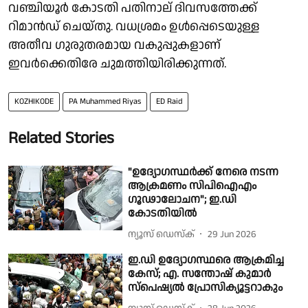
വഞ്ചിയൂര്‍ കോടതി പതിനാല് ദിവസത്തേക്ക്
റിമാന്‍ഡ് ചെയ്തു. വധശ്രമം ഉള്‍പ്പെടെയുള്ള
അതീവ ഗുരുതരമായ വകുപ്പുകളാണ്
ഇവര്‍ക്കെതിരേ ചുമത്തിയിരിക്കുന്നത്.
KOZHIKODE
PA Muhammed Riyas
ED Raid
Related Stories
"ഉദ്യോഗസ്ഥർക്ക് നേരെ നടന്ന
ആക്രമണം സിപിഐഎം
ഗൂഢാലോചന"; ഇ.ഡി
കോടതിയിൽ
ന്യൂസ് ഡെസ്ക്
29 Jun 2026
ഇ.ഡി ഉദ്യോഗസ്ഥരെ ആക്രമിച്ച
കേസ്; എ. സന്തോഷ് കുമാർ
സ്പെഷ്യൽ പ്രോസിക്യൂട്ടറാകും