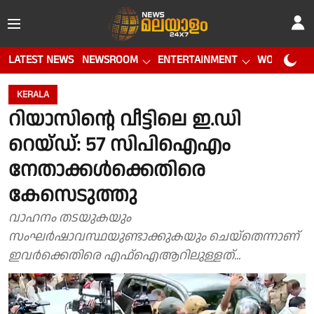
LATEST NEWS
NEWSROOM
ENTERTAINMENT
WORLD CUP
KERALA
റിയാസിൻ്റെ വീട്ടിലെ ഇ.ഡി
റെയ്ഡ്: 57 സിപിഐഎം
നേതാക്കൾക്കെതിരെ
കേസെടുത്തു
വാഹനം തടയുകയും
സംഘർഷാവസ്ഥയുണ്ടാക്കുകയും ചെയ്തെന്നാണ്
ഇവർക്കെതിരെ എഫ്ഐആറിലുള്ളത്...