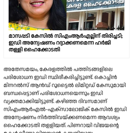
മാസപ്പടി കേസിൽ സിഎംആർഎല്ലിന് തിരിച്ചടി;
ഇഡി അന്വേഷണം റദ്ദാക്കണമെന്ന ഹർജി
തള്ളി ഹൈക്കോടതി
അതേസമയം, കേരളത്തിൽ പത്തിടങ്ങളിലെ
പരിശോധന ഇഡി സ്ഥിരീകരിച്ചിട്ടുണ്ട്. കൊച്ചിൻ
മിനറൽസ് ആൻഡ് റൂട്ടൈൽ ലിമിറ്റഡ് കേസുമായി
ബന്ധപ്പെട്ടാണ് പരിശോധനയെന്നും ഇഡി
വ്യക്തമാക്കിയിട്ടുണ്ട്. കഴിഞ്ഞ ദിവസമാണ്
സിഎംആര്‍എല്‍-എക്‌സാലോജിക് കേസില്‍ ഇഡി
അന്വേഷണം നിര്‍ത്തിവയ്ക്കണമെന്ന ആവശ്യം
ഹൈക്കോടതി തളളിയത്. പിണറായി വിജയന്റെ