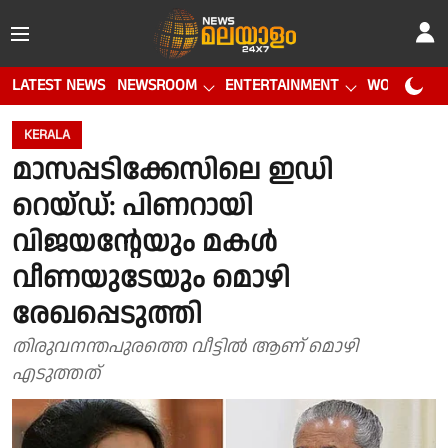
LATEST NEWS
NEWSROOM
ENTERTAINMENT
WORLD CUP
KERALA
മാസപ്പടിക്കേസിലെ ഇഡി
റെയ്ഡ്: പിണറായി
വിജയൻ്റേയും മകൾ
വീണയുടേയും മൊഴി
രേഖപ്പെടുത്തി
തിരുവനന്തപുരത്തെ വീട്ടിൽ ആണ് മൊഴി
എടുത്തത്