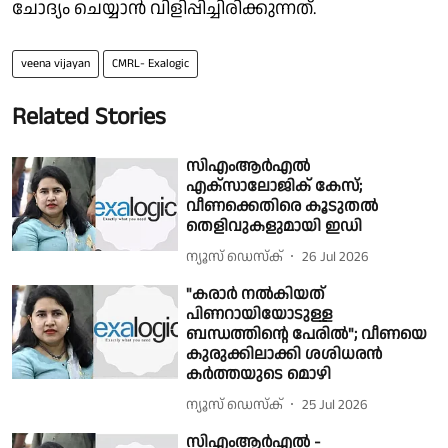
ചോദ്യം ചെയ്യാൻ വിളിപ്പിച്ചിരിക്കുന്നത്.
veena vijayan
CMRL- Exalogic
Related Stories
സിഎംആർഎൽ
എക്‌സാലോജിക് കേസ്;
വീണക്കെതിരെ കൂടുതൽ
തെളിവുകളുമായി ഇഡി
ന്യൂസ് ഡെസ്ക്
26 Jul 2026
"കരാർ നൽകിയത്
പിണറായിയോടുള്ള
ബന്ധത്തിൻ്റെ പേരിൽ"; വീണയെ
കുരുക്കിലാക്കി ശശിധരൻ
കർത്തയുടെ മൊഴി
ന്യൂസ് ഡെസ്ക്
25 Jul 2026
സിഎംആർഎൽ -