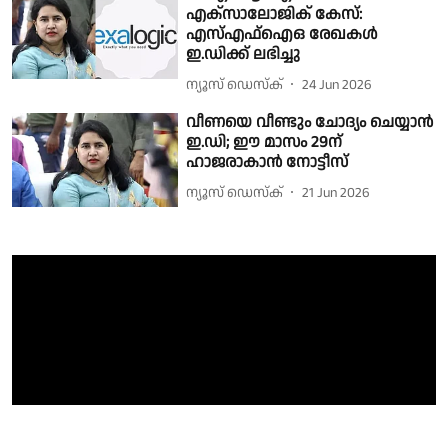
എക്സാലോജിക് കേസ്:
എസ്എഫ്ഐഒ രേഖകൾ
ഇ.ഡിക്ക് ലഭിച്ചു
ന്യൂസ് ഡെസ്ക്
24 Jun 2026
വീണയെ വീണ്ടും ചോദ്യം ചെയ്യാൻ
ഇ.ഡി; ഈ മാസം 29ന്
ഹാജരാകാൻ നോട്ടീസ്
ന്യൂസ് ഡെസ്ക്
21 Jun 2026