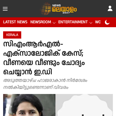
LATEST NEWS
NEWSROOM
ENTERTAINMENT
WORLD CUP
KERALA
സിഎംആർഎൽ-
എക്സാലോജിക് കേസ്;
വീണയെ വീണ്ടും ചോദ്യം
ചെയ്യാൻ ഇ.ഡി
അടുത്തയാഴ്ച ഹാജരാകാൻ നിർദേശം
നൽകിയിട്ടുണ്ടെന്നാണ് വിവരം