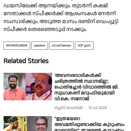
ഡയസിലേക്ക് ആനയിക്കും. തുടർന്ന് കക്ഷി
നേതാക്കൾ സ്പീക്കർക്ക് ആശംസകൾ നേർന്ന്
സംസാരിക്കും. അടുത്ത മാസം രണ്ടിന് ഡെപ്യൂട്ടി
സ്പീക്കർ തെരഞ്ഞെടുപ്പ് നടക്കും.
NIYAMASABHA
speaker
vd satheesan
UDF govt
Related Stories
'അവസരവാദികൾക്ക്
ചരിത്രത്തിൽ സ്ഥാനമില്ല';
പൊതിച്ചോർ വിവാദത്തിൽ ജി.
സുധാകരന് മറുപടിയുമായി
വി.കെ. സനോജ്
ന്യൂസ് ഡെസ്ക്
13 Jul 2026
"ഇത്രയേറെ
അവമതിപ്പുണ്ടാക്കിയ കുടുംബം
വേറെയില്ല"; താഴമൺ കുടുംബം