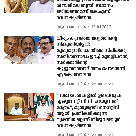
ശബരിമല തന്ത്രി സ്ഥാനം
ഒഴിയണമെന്ന് കെ.എസ്.
രാധാകൃഷ്ണൻ
ന്യൂസ് ഡെസ്ക്
12 Jul 2026
വീര്യം കുറഞ്ഞ മദ്യത്തിൻ്റെ
നികുതിയിളവ്:
മുഖ്യമന്ത്രിക്കെതിരെ സ്പീക്കർ,
സതീശനൊപ്പം ഉറച്ച് മുരളീധരൻ,
സർക്കാരിൻ്റെ
കൂട്ടുത്തരവാദിത്തം പോയെന്ന്
എ.കെ. ബാലൻ
ന്യൂസ് ഡെസ്ക്
28 Jun 2026
"സഭാ രേഖകളിൽ ഉണ്ടാവുക
എഴുന്നേറ്റ് നിന്ന് പറയുന്നത്
മാത്രം"; മുഖ്യമന്ത്രി നെഗറ്റീവ്
ആയി പ്രതികരിക്കുന്ന
വ്യക്തിയല്ലെന്ന് തിരുവഞ്ചൂർ
രാധാകൃഷ്ണൻ
ന്യൂസ് ഡെസ്ക്
26 Jun 2026