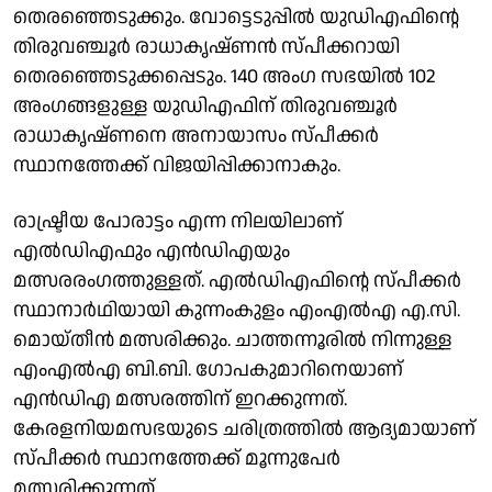
തെരഞ്ഞെടുക്കും. വോട്ടെടുപ്പിൽ യുഡിഎഫിൻ്റെ
തിരുവഞ്ചൂർ രാധാകൃഷ്ണൻ സ്പീക്കറായി
തെരഞ്ഞെടുക്കപ്പെടും. 140 അംഗ സഭയിൽ 102
അംഗങ്ങളുള്ള യുഡിഎഫിന് തിരുവഞ്ചൂർ
രാധാകൃഷ്ണനെ അനായാസം സ്പീക്കർ
സ്ഥാനത്തേക്ക് വിജയിപ്പിക്കാനാകും.
രാഷ്ട്രീയ പോരാട്ടം എന്ന നിലയിലാണ്
എൽഡിഎഫും എൻഡിഎയും
മത്സരരംഗത്തുള്ളത്. എൽഡിഎഫിൻ്റെ സ്പീക്കർ
സ്ഥാനാർഥിയായി കുന്നംകുളം എംഎൽഎ എ.സി.
മൊയ്തീൻ മത്സരിക്കും. ചാത്തന്നൂരിൽ നിന്നുള്ള
എംഎൽഎ ബി.ബി. ഗോപകുമാറിനെയാണ്
എൻഡിഎ മത്സരത്തിന് ഇറക്കുന്നത്.
കേരളനിയമസഭയുടെ ചരിത്രത്തിൽ ആദ്യമായാണ്
സ്പീക്കർ സ്ഥാനത്തേക്ക് മൂന്നുപേർ
മത്സരിക്കുന്നത്.