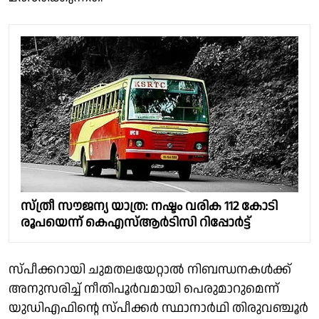
സ്ത്രീ സൗജന്യ യാത്ര: നഷ്ടം വരിക 112 കോടി
രൂപയെന്ന് കെഎസ്ആർടിസി റിപ്പോർട്ട്
സ്പീക്കറായി ചുമതലയേറ്റാൽ നിബന്ധനകൾക്ക്
അനുസരിച്ച് നീതിപൂർവമായി പെരുമാറുമെന്ന്
യുഡിഎഫിൻ്റെ സ്പീക്കർ സ്ഥാനാർഥി തിരുവഞ്ചൂർ