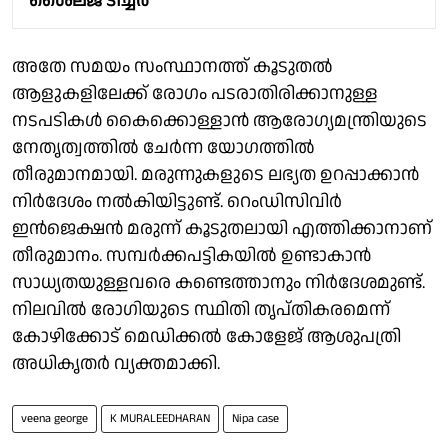
ശൈലജ ടീച്ചർ
അതേ സമയം സംസ്ഥാനത്ത് കൂടുതൽ
ആളുകളിലേക്ക് രോഗം പടരാതിരിക്കാനുള്ള
നടപടികൾ കൈക്കൊള്ളാൻ ആരോഗ്യമന്ത്രിയുടെ
നേതൃത്വത്തിൽ ചേർന്ന യോഗത്തിൽ
തീരുമാനമായി. മരുന്നുകളുടെ ലഭ്യത ഉറപ്പാക്കാൻ
നിർദേശം നൽകിയിട്ടുണ്ട്. റെംഡിസിവിർ
ഇൻജെക്ഷൻ മരുന്ന് കൂടുതലായി എത്തിക്കാനാണ്
തീരുമാനം. സമ്പർക്കപട്ടികയിൽ ഉണ്ടാകാൻ
സാധ്യതയുള്ളവരെ കണ്ടെത്താനും നിർദേശമുണ്ട്.
നിലവിൽ രോഗിയുടെ സ്ഥിതി തൃപ്തികരമെന്ന്
കോഴിക്കോട് മെഡിക്കൽ കോളേജ് ആശുപത്രി
അധികൃതർ വ്യക്തമാക്കി.
veena george
K MURALEEDHARAN
Nipa case