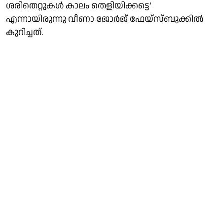
ശരിതെറ്റുകൾ കാലം തെളിയിക്കട്ടെ’
എന്നായിരുന്നു വീണാ ജോർജ് ഫേയ്സ്ബുക്കിൽ
കുറിച്ചത്.