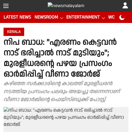
LATEST NEWS
NEWSROOM
ENTERTAINMENT
WORLD CUP
KERALA
നിപ ബാധ: "എരണം കെട്ടവൻ
നാട് ഭരിച്ചാൽ നാട് മുടിയും";
മുരളീധരന്റെ പഴയ പ്രസംഗം
ഓർമിപ്പിച്ച് വീണാ ജോർജ്
കഴിഞ്ഞ സർക്കാരിന്റെ കാലത്ത് മുരളീധരൻ
നടത്തിയ പ്രസംഗം പലരും അയച്ചു തന്നെന്നാണ്
വീണാ ജോർജിന്റെ ഫെയ്സ്ബുക്ക് പോസ്റ്റ്