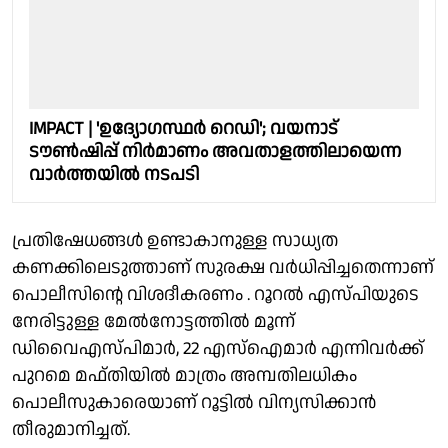
IMPACT | 'ഉദ്യോഗസ്ഥർ റെഡി'; വയനാട്
ടൗൺഷിപ്പ് നിർമാണം അവതാളത്തിലായെന്ന
വാർത്തയിൽ നടപടി
പ്രതിഷേധങ്ങൾ ഉണ്ടാകാനുള്ള സാധ്യത
കണക്കിലെടുത്താണ് സുരക്ഷ വർധിപ്പിച്ചതെന്നാണ്
പൊലീസിൻ്റെ വിശദീകരണം . റൂറൽ എസ്‌പിയുടെ
നേരിട്ടുള്ള മേൽനോട്ടത്തിൽ മൂന്ന്
ഡിവൈഎസ്‌പിമാർ, 22 എസ്ഐമാർ എന്നിവർക്ക്
പുറമെ മഫ്തിയിൽ മാത്രം അമ്പതിലധികം
പൊലീസുകാരെയാണ് റൂട്ടിൽ വിന്യസിക്കാൻ
തീരുമാനിച്ചത്.