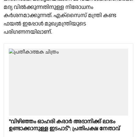
മദ്യ വിൽക്കുന്നതിനുള്ള നിരോധനം
കര്‍ശനമാക്കുന്നത്. എക്സൈസ് മന്ത്രി കണ്ട
ഫയൽ ഇപ്പോള്‍ മുഖ്യമന്ത്രിയുടെ
പരിഗണനയിലാണ്.
"വിഴിഞ്ഞം ഓഹരി കരാർ അദാനിക്ക് ലാഭം
ഉണ്ടാക്കാനുള്ള ഇടപാട്": പ്രതിപക്ഷ നേതാവ്