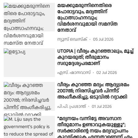
മയക്കുമരുന്നിനെതിരെ
പോരാട്ടവും, മദ്യത്തിന്
പ്രോത്സാഹനവും;
വിമര്‍ശനവുമായി സമസ്ത
നേതാവ്
ന്യൂസ് ഡെസ്ക്
05 Jul 2026
UTOPIA | വീര്യം കുറഞ്ഞാലും, മൂച്ച്
കുറയരുത്; തീരുമാനം
സദുദ്ദേശ്യപരമാണ്
എസ്. ഷാനവാസ്
02 Jul 2026
വീര്യം കുറഞ്ഞ മദ്യം: ആദ്യശ്രമം
2007ല്‍; നിരസിച്ചവര്‍ പിന്നീട്
അംഗീകരിച്ചു, ഒടുവില്‍ റദ്ദാക്കി
പി.പി. പ്രശാന്ത്
01 Jul 2026
"മദ്യനയം വന്നിട്ടേ അവസാന
തീരുമാനം ഉണ്ടാവുകയുള്ളൂ";
സർക്കാരിൻ്റെ നയം മദ്യവ്യാപനം
കുറയ്ക്കുക എന്നതാണെന്ന് എം.