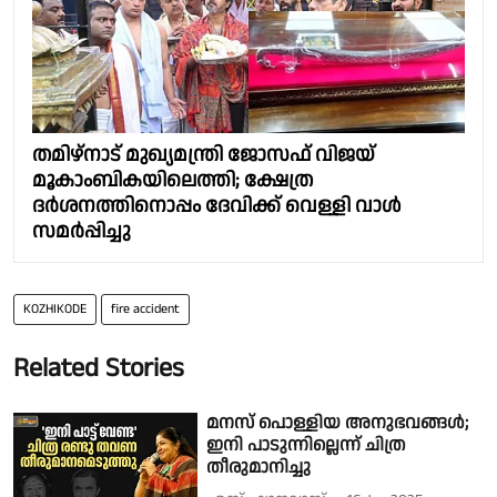
തമിഴ്നാട് മുഖ്യമന്ത്രി ജോസഫ് വിജയ്
മൂകാംബികയിലെത്തി; ക്ഷേത്ര
ദർശനത്തിനൊപ്പം ദേവിക്ക് വെള്ളി വാൾ
സമർപ്പിച്ചു
KOZHIKODE
fire accident
Related Stories
മനസ് പൊള്ളിയ അനുഭവങ്ങള്‍;
ഇനി പാടുന്നില്ലെന്ന് ചിത്ര
തീരുമാനിച്ചു