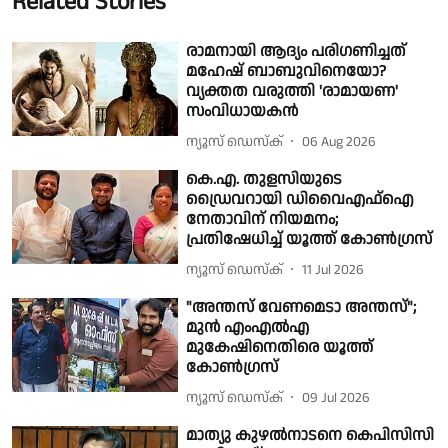
Related Stories
രാമനായി ആദ്യം പരിഗണിച്ചത്
മഹേഷ് ബാബുവിനെയോ?
വ്യക്തത വരുത്തി 'രാമായണ'
സംവിധായകൻ
ന്യൂസ് ഡെസ്ക്
06 Aug 2026
കെ.എ. തുളസിയുടെ
ഡ്രൈവറായി ഡിവൈഎഫ്ഐ
നേതാവിന് നിയമനം;
പ്രതിഷേധിച്ച് യൂത്ത് കോൺഗ്രസ്
ന്യൂസ് ഡെസ്ക്
11 Jul 2026
"അന്തസ് വേണമെടാ അന്തസ്";
മുൻ എംഎൽഎ
മുകേഷിനെതിരെ യൂത്ത്
കോൺഗ്രസ്
ന്യൂസ് ഡെസ്ക്
09 Jul 2026
മാത്യു കുഴൽനാടനെ കെപിസിസി