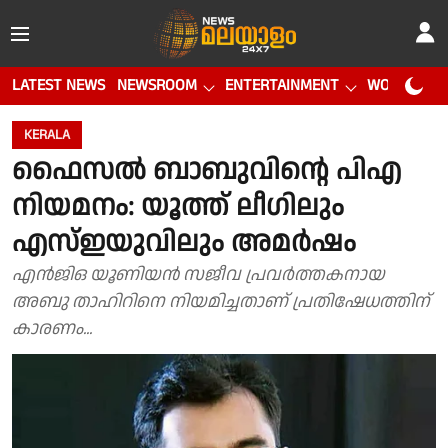
LATEST NEWS
NEWSROOM
ENTERTAINMENT
WORLD CUP
KERALA
ഫൈസൽ ബാബുവിന്റെ പിഎ
നിയമനം: യൂത്ത് ലീഗിലും
എസ്ഇയുവിലും അമർഷം
എൻജിഒ യൂണിയൻ സജീവ പ്രവർത്തകനായ
അബു താഹിറിനെ നിയമിച്ചതാണ് പ്രതിഷേധത്തിന്
കാരണം...