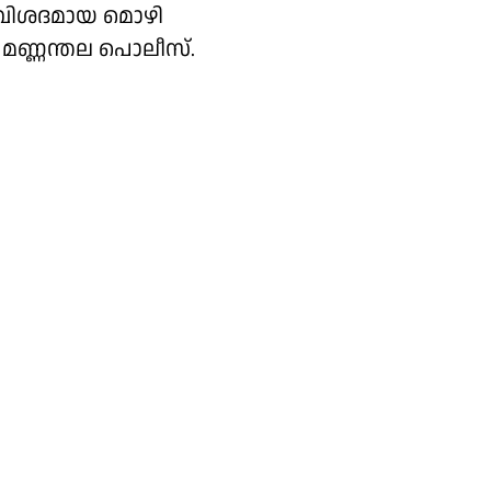
റെ വിശദമായ മൊഴി
മണ്ണന്തല പൊലീസ്.