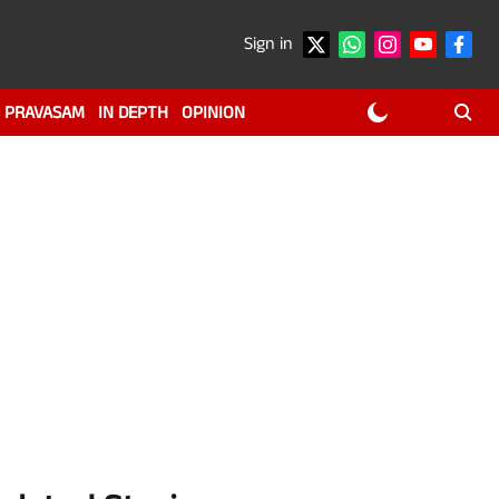
Sign in
PRAVASAM
IN DEPTH
OPINION