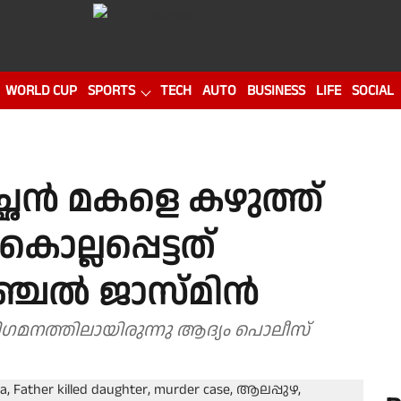
WORLD CUP
SPORTS
TECH
AUTO
BUSINESS
LIFE
SOCIAL
ഛൻ മകളെ കഴുത്ത്
ൊല്ലപ്പെട്ടത്
ഞ്ചൽ ജാസ്മിൻ
മനത്തിലായിരുന്നു ആദ്യം പൊലീസ്