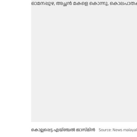
കൊല്ലപ്പെട്ട എയ്ഞ്ചൽ ജാസ്മിൻ
Source: News malaya