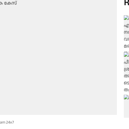
R
lam 24x7