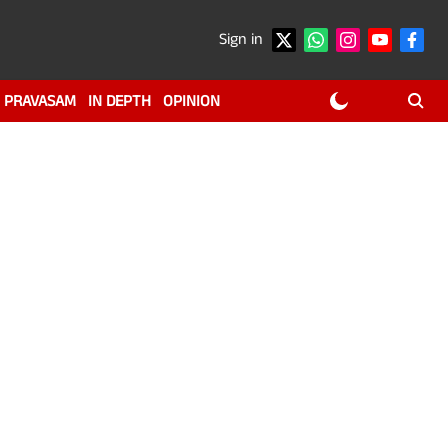
Sign in
PRAVASAM
IN DEPTH
OPINION