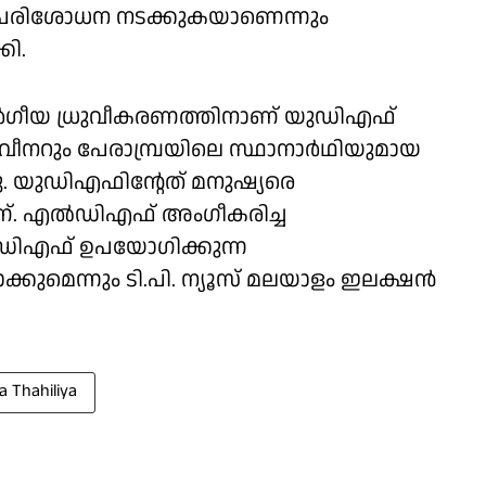
 പരിശോധന നടക്കുകയാണെന്നും
കി.
ർഗീയ ധ്രുവീകരണത്തിനാണ് യുഡിഎഫ്
ീനറും പേരാമ്പ്രയിലെ സ്ഥാനാർഥിയുമായ
നു. യുഡിഎഫിൻ്റേത് മനുഷ്യരെ
പാടാണ്. എൽഡിഎഫ് അംഗീകരിച്ച
ഡിഎഫ് ഉപയോഗിക്കുന്ന
്കുമെന്നും ടി.പി. ന്യൂസ് മലയാളം ഇലക്ഷൻ
a Thahiliya