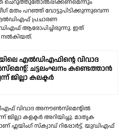
്തെ ചെറുത്തുതോൽപ്പിക്കണമെന്നും
് മതം പറഞ്ഞ് വോട്ടുപിടിക്കുന്നുവെന്ന
 എൽഡിഎഫ് പ്രചാരണ
ഡിഎഫ് ആരോപിച്ചിരുന്നു. ഇത്
ി നൽകിയത്.
്രയിലെ എൽഡിഎഫിൻ്റെ വിവാദ
െൻ്റ്: ചട്ടലംഘനം കണ്ടെത്താൻ
്ന് ജില്ലാ കലക്ടർ
ിഎഫ് വിവാദ അനൗൺസ്മെൻ്റിൽ
ന് ജില്ലാ കളക്ടർ അറിയിച്ചു. മാതൃക
നാണ് ഫ്ലയിംഗ് സ്ക്വാഡ് റിപ്പോർട്ട്. യുഡിഎഫ്