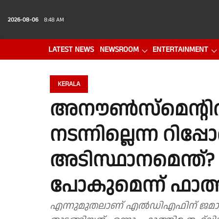
2026-08-06
8:48 AM
LATEST NEWS
NEWSROOM
ENTERTAINMENT
PHOTO GALLERY
VIDEO
KERALA
അനൗൺസ്മെൻ്റിൽ
നടന്നില്ലെന്ന റിപ്പോർ
അടിസ്ഥാനമെന്ത്? 
പോകുമെന്ന് ഫാത്
എന്നുമുതലാണ് എൽഡിഎഫിന് ജമാഅ