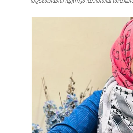
തുടങ്ങിയത് എന്നും ഫാത്തിമ തഹ്‌ലിയ 