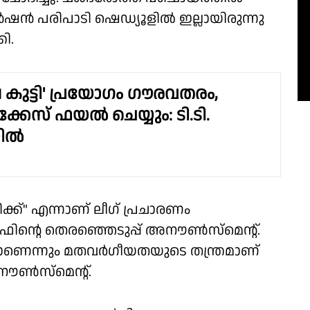
 പരിപാടി ഷെഡ്യൂളിൽ ഇല്ലായിരുന്നു
ി.
 കുട്ടി' പ്രയോഗം ഗൗരവതരം,
്കേസ് ഫയൽ ചെയ്യും: ടി.ടി.
യിൽ
ടിക്ക്" എന്നാണ് ലീഗ് പ്രചാരണം
ിൻ്റെ തെരഞ്ഞെടുപ്പ് അനൗൺസ്‌മെൻ്റ്.
ാണെന്നും മതവർഗീയതയുടെ തന്ത്രമാണ്
നൗൺസ്‌മെൻ്റ്.