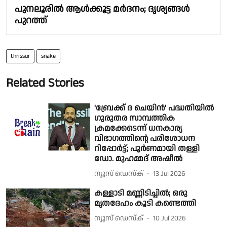
പുനലൂരിൽ ആൾക്കൂട്ട മർദനം; ദൃശ്യങ്ങൾ
പുറത്ത്
thrissur
snake
Related Stories
'ബ്രേക്ക് ദ ചെയിൻ' പദ്ധതിയിൽ
ഗുരുതര സാമ്പത്തിക
ക്രമക്കേടെന്ന് ധനകാര്യ
വിഭാഗത്തിൻ്റെ പരിശോധന
റിപ്പോർട്ട്; പൂർണമായി തള്ളി
ഡോ. മുഹമ്മദ് അഷീൽ
ന്യൂസ് ഡെസ്ക്
13 Jul 2026
കള്ളാടി മണ്ണിടിച്ചിൽ; ഒരു
മൃതദേഹം കൂടി കണ്ടെത്തി
ന്യൂസ് ഡെസ്ക്
10 Jul 2026