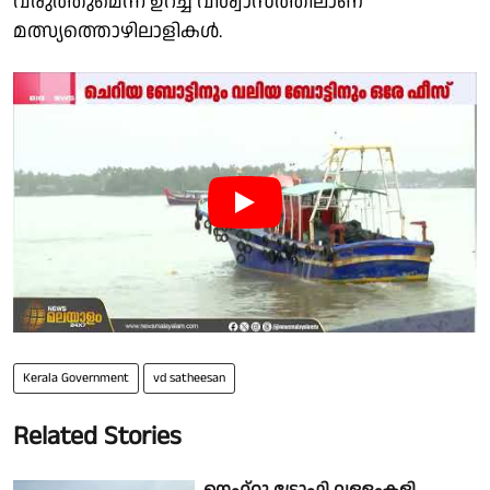
വരുത്തുമെന്ന ഉറച്ച വിശ്വാസത്തിലാണ്
മത്സ്യത്തൊഴിലാളികൾ.
Kerala Government
vd satheesan
Related Stories