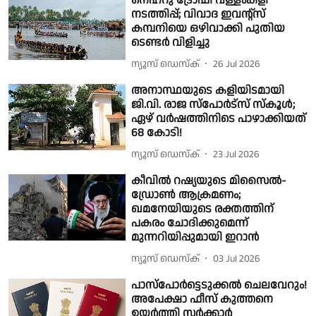
നെഹ്റു ട്രോഫി വള്ളംകളി
നടത്തിപ്പ്; വിവാദ ഇവൻ്റ്സ്
കമ്പനിയെ ഒഴിവാക്കി പുതിയ
ടെണ്ടർ വിളിച്ചു
ന്യൂസ് ഡെസ്ക്
26 Jul 2026
അനാസ്ഥയുടെ കളിയിടമായി
ജി.വി. രാജ സ്പോര്‍ട്‌സ് സ്കൂള്‍;
ഏഴ് വര്‍ഷത്തിനിടെ പാഴാക്കിയത്
68 കോടി!
ന്യൂസ് ഡെസ്ക്
23 Jul 2026
കീവിൽ റഷ്യയുടെ മിസൈൽ-
ഡ്രോൺ ആക്രമണം;
ഖമനേയിയുടെ രക്തത്തിന്
പകരം ചോദിക്കുമെന്ന്
മുന്നറിയിപ്പുമായി ഇറാൻ
ന്യൂസ് ഡെസ്ക്
03 Jul 2026
പാസ്പോർട്ടെടുക്കൽ ചെലവേറും!
അപേക്ഷാ ഫീസ് കുത്തനെ
ഉയർത്തി സർക്കാർ