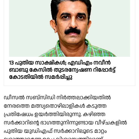
13 പുതിയ സാക്ഷികൾ; എഡിഎം നവീൻ
ബാബു കേസിൽ തുടരന്വേഷണ റിപ്പോർട്ട്
കോടതിയിൽ സമർപ്പിച്ചു
ഡീസൽ സബ്‌സിഡി നിർത്തലാക്കിയതിൽ
നേരത്തെ മത്സ്യതൊഴിലാളികൾ കടുത്ത
പ്രതിഷേധം ഉയർത്തിയിരുന്നു. കഴിഞ്ഞ
സർക്കാറിൻ്റെ ഭാഗത്തുനിന്നുണ്ടായ വീഴ്ചകളിൽ
പുതിയ യുഡിഎഫ് സർക്കാറിലൂടെ മാറ്റം