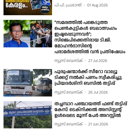
പി.പി. പ്രശാന്ത്
01 Aug 2026
"സമരത്തിൽ പങ്കെടുത്ത
പെൺകുട്ടികൾ ബലാത്സംഗം
ഇഷ്ടപ്പെടുന്നവർ";
സിജെപിക്കെതിരായ ടി.ജി.
മോഹൻദാസിൻ്റെ
പരാമർശത്തിൽ വൻ പ്രതിഷേധം
ന്യൂസ് ഡെസ്ക്
27 Jul 2026
പുരുഷന്മാർക്ക് സീറോ വാല്യൂ
ടിക്കറ്റ് നൽകി പണം സ്വീകരിച്ചു;
പ്രിയദർശിനി ബസിൽ തട്ടിപ്പ്
ന്യൂസ് ഡെസ്ക്
26 Jul 2026
തച്ചമ്പാറ പഞ്ചായത്ത് ഫണ്ട് തട്ടിപ്പ്
കേസ്: ടെക്‌നിക്കൽ അസിസ്റ്റൻ്റ്
ഉൾപ്പെടെ മൂന്ന് പേർ അറസ്റ്റിൽ
ന്യൂസ് ഡെസ്ക്
21 Jun 2026