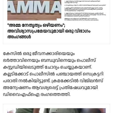
"അമ്മ നേതൃത്വം ഒഴിയണം";
അവിശ്വാസപ്രമേയവുമായി ഒരു വിഭാഗം
അംഗങ്ങൾ
കേസിൽ ഒരു ജീവനക്കാരിയെയും
ഭർത്താവിനെയും ബന്ധുവിനെയും പൊലീസ്
കസ്റ്റഡിയിലെടുത്ത് ചോദ്യം ചെയ്യുകയാണ്.
കല്ലടിക്കോട് പൊലീസിൽ പഞ്ചായത്ത് സെക്രട്ടറി
പരാതി നൽകിയിട്ടുണ്ട്. ക്രമക്കേടിൽ വിജിലൻസ്
അന്വേഷണം ആവശ്യപ്പെട്ട് പ്രതിഷേധവുമായി
ഡിവൈഎഫ്ഐ രംഗത്തെത്തി.