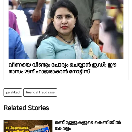
വീണയെ വീണ്ടും ചോദ്യം ചെയ്യാൻ ഇ.ഡി; ഈ
മാസം 29ന് ഹാജരാകാൻ നോട്ടീസ്
palakkad
financial fraud case
Related Stories
മണിമ്യൂളുകളുടെ കെണിയിൽ
കേരളം