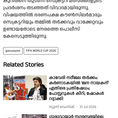
കുറിപ്പിനെ തുടർന്ന് സെക്രട്ടറി മത്സരങ്ങളുടെ
പ്രദർശനം തടഞ്ഞത് വിവാദമായിരുന്നു.
വിഷയത്തിൽ ഭരണപക്ഷ കൗൺസിലർമാരും
സെക്രട്ടറിയും തമ്മിൽ തർക്കവും വാക്കേറ്റവും
ഉണ്ടായതോടെ നേരത്തെ പൊലീസ്
കേസെടുത്തിരുന്നു.
guruvayoor
FIFA WORLD CUP 2026
Related Stories
കാവേരി നദീജല തർക്കം:
കർണാടകയിൽ ‘ജന നായകന്’
എതിരെ പ്രതിഷേധം;
പോസ്റ്ററുകൾ കീറി, ഷോകൾ
റദ്ദാക്കി
ന്യൂസ് ഡെസ്ക്
31 Jul 2026
ഗുരുവായൂർ നഗരസഭയിലെ