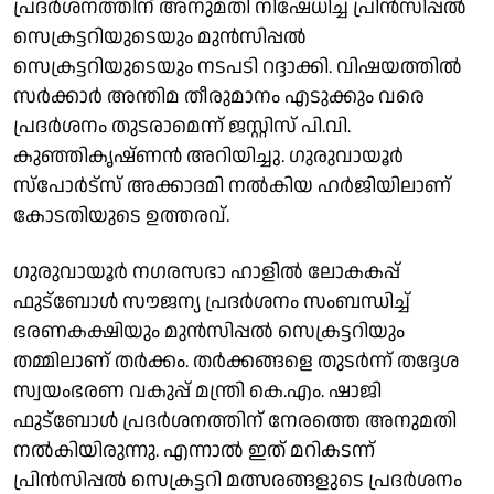
പ്രദർശനത്തിന് അനുമതി നിഷേധിച്ച പ്രിൻസിപ്പൽ
സെക്രട്ടറിയുടെയും മുൻസിപ്പൽ
സെക്രട്ടറിയുടെയും നടപടി റദ്ദാക്കി. വിഷയത്തിൽ
സർക്കാർ അന്തിമ തീരുമാനം എടുക്കും വരെ
പ്രദർശനം തുടരാമെന്ന് ജസ്റ്റിസ് പി.വി.
കുഞ്ഞികൃഷ്ണൻ അറിയിച്ചു. ഗുരുവായൂർ
സ്പോർട്സ് അക്കാദമി നൽകിയ ഹർജിയിലാണ്
കോടതിയുടെ ഉത്തരവ്.
ഗുരുവായൂർ നഗരസഭാ ഹാളിൽ ലോകകപ്പ്
ഫുട്ബോൾ സൗജന്യ പ്രദർശനം സംബന്ധിച്ച്
ഭരണകക്ഷിയും മുൻസിപ്പൽ സെക്രട്ടറിയും
തമ്മിലാണ് തർക്കം. തർക്കങ്ങളെ തുടർന്ന് തദ്ദേശ
സ്വയംഭരണ വകുപ്പ് മന്ത്രി കെ.എം. ഷാജി
ഫുട്ബോൾ പ്രദർശനത്തിന് നേരത്തെ അനുമതി
നൽകിയിരുന്നു. എന്നാൽ ഇത് മറികടന്ന്
പ്രിൻസിപ്പൽ സെക്രട്ടറി മത്സരങ്ങളുടെ പ്രദർശനം