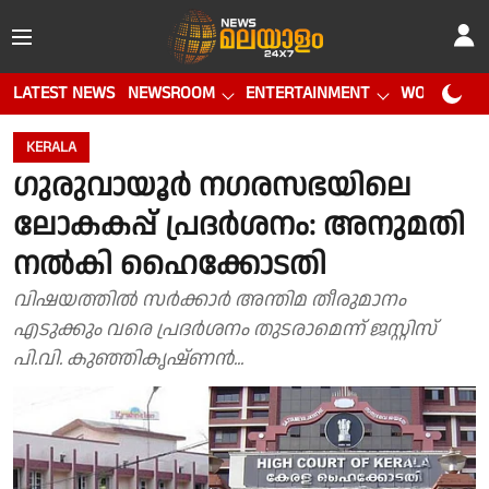
LATEST NEWS
NEWSROOM
ENTERTAINMENT
WORLD CUP
KERALA
ഗുരുവായൂർ നഗരസഭയിലെ
ലോകകപ്പ് പ്രദർശനം: അനുമതി
നൽകി ഹൈക്കോടതി
വിഷയത്തിൽ സർക്കാർ അന്തിമ തീരുമാനം
എടുക്കും വരെ പ്രദർശനം തുടരാമെന്ന് ജസ്റ്റിസ്
പി.വി. കുഞ്ഞികൃഷ്ണൻ...