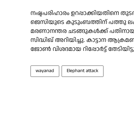
നഷ്ടപരിഹാരം ഉറപ്പാക്കിയതിനെ തുടർന
ജെസിയുടെ കുടുംബത്തിന് പത്തു ല
മരണാനന്തര ചടങ്ങുകൾക്ക് പതിനായിരം
സിദ്ധിഖ് അറിയിച്ചു. കാട്ടാന ആക്ര
ജോൺ വിശദമായ റിപ്പോർട്ട് തേടിയിട്ടുണ
wayanad
Elephant attack