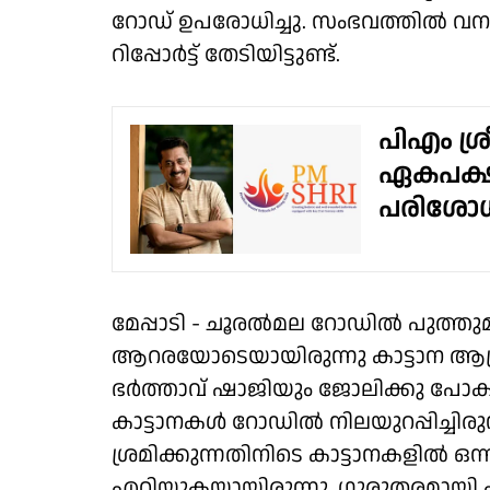
റോഡ് ഉപരോധിച്ചു. സംഭവത്തിൽ 
റിപ്പോർട്ട് തേടിയിട്ടുണ്ട്.
പിഎം ശ്ര
ഏകപക്ഷീ
പരിശോധി
മേപ്പാടി - ചൂരൽമല റോഡിൽ പുത്തുമ
ആറരയോടെയായിരുന്നു കാട്ടാന ആക
ഭർത്താവ് ഷാജിയും ജോലിക്കു പോകാ
കാട്ടാനകൾ റോഡിൽ നിലയുറപ്പിച്ചിരുന്ന
ശ്രമിക്കുന്നതിനിടെ കാട്ടാനകളിൽ ഒന്ന
എറിയുകയായിരുന്നു. ഗുരുതരമായി പര