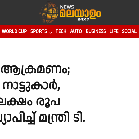
WORLD CUP
SPORTS
TECH
AUTO
BUSINESS
LIFE
SOCIAL
ന ആക്രമണം;
ാട്ടുകാർ,
ലക്ഷം രൂപ
ിച്ച് മന്ത്രി ടി.