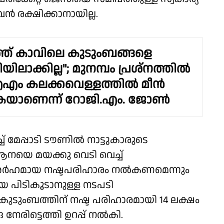
ൻ രക്ഷിക്കാനായില്ല.
്ത് കാവിലെ കുടുംബങ്ങളെ
ിലാക്കില്ല"; മുനമ്പം പ്രശ്നത്തിൽ
ം കലക്കവെള്ളത്തിൽ മീൻ
കുകയാണെന്ന് റോജി.എം. ജോൺ
് മേപ്പാടി ടൗണിൽ നാട്ടുകാരുടെ
ആനയെ മയക്കു വെടി വെച്ച്
 അർഹമായ നഷ്ടപരിഹാരം നൽകണമെന്നും
െ പിടികൂടാനുള്ള നടപടി
ൽ കുടുംബത്തിന് നഷ്ട പരിഹാരമായി 14 ലക്ഷം
രിട്ടെത്തി ഉറപ്പ് നൽകി.