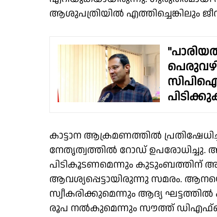
ആശുപത്രിയിൽ എത്തിച്ചെങ്കിലും ജീവ
"പാരിയത
പെരുവഴിയ
സിപിഐഎ
പിടിക്
കാട്ടാന ആക്രമണത്തിൽ പ്രതിഷേധിച്ച
നേതൃത്വത്തിൽ റോഡ് ഉപരോധിച്ചു. 
പിടികൂടണമെന്നും കുടുംബത്തിന്
ആവശ്യപ്പെട്ടായിരുന്നു സമരം. ആനയ
സ്വീകരിക്കുമെന്നും ആദ്യ ഘട്ടത്തി
രൂപ നൽകുമെന്നും സൗത്ത് ഡിഎഫ്ഒ നേ