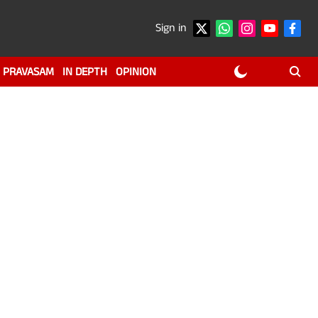
Sign in
PRAVASAM
IN DEPTH
OPINION