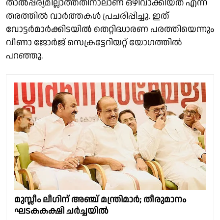
താൽപ്പര്യമില്ലാത്തതിനാലാണ് ഒഴിവാക്കിയത് എന്ന
തരത്തിൽ വാർത്തകൾ പ്രചരിപ്പിച്ചു. ഇത്
വോട്ടർമാർക്കിടയിൽ തെറ്റിദ്ധാരണ പരത്തിയെന്നും
വീണാ ജോർജ് സെക്രട്ടേറിയറ്റ് യോഗത്തിൽ
പറഞ്ഞു.
മുസ്ലീം ലീഗിന് അഞ്ച് മന്ത്രിമാർ; തീരുമാനം
ഘടകകക്ഷി ചർച്ചയിൽ