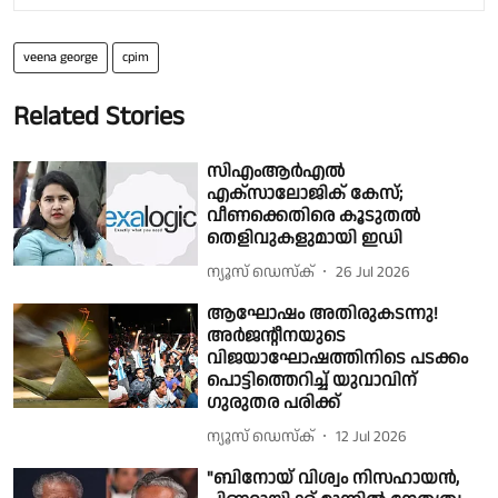
veena george
cpim
Related Stories
സിഎംആർഎൽ
എക്‌സാലോജിക് കേസ്;
വീണക്കെതിരെ കൂടുതൽ
തെളിവുകളുമായി ഇഡി
ന്യൂസ് ഡെസ്ക്
26 Jul 2026
ആഘോഷം അതിരുകടന്നു!
അർജന്റീനയുടെ
വിജയാഘോഷത്തിനിടെ പടക്കം
പൊട്ടിത്തെറിച്ച് യുവാവിന്
ഗുരുതര പരിക്ക്
ന്യൂസ് ഡെസ്ക്
12 Jul 2026
"ബിനോയ് വിശ്വം നിസഹായൻ,