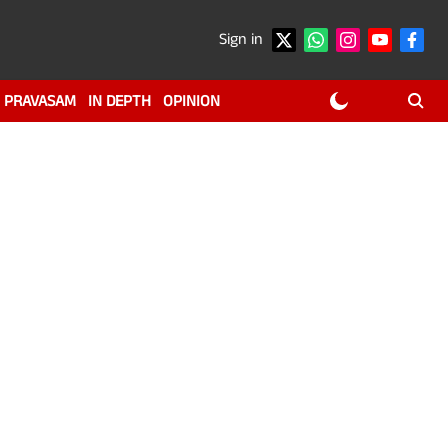
Sign in
PRAVASAM
IN DEPTH
OPINION