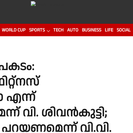
WORLD CUP
SPORTS
TECH
AUTO
BUSINESS
LIFE
SOCIAL
പകടം:
റ്റ്നസ്
ോ എന്ന്
് വി. ശിവൻകുട്ടി;
ി പറയണമെന്ന് വി.വി.