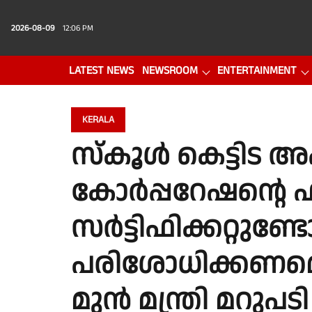
2026-08-09
12:06 PM
LATEST NEWS
NEWSROOM
ENTERTAINMENT
PHOTO GALLERY
VIDEO
KERALA
സ്കൂൾ കെട്ടിട അ
കോർപ്പറേഷന്റെ ഫി
സർട്ടിഫിക്കറ്റുണ്ട
പരിശോധിക്കണമെന്ന
മുൻ മന്ത്രി മറുപട