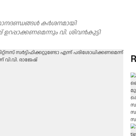
ട മാനദണ്ഡങ്ങൾ കർശനമായി
്പ് ഉറപ്പാക്കണമെന്നും വി. ശിവൻകുട്ടി
R