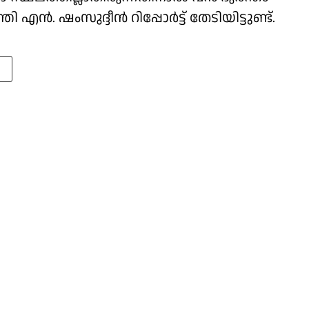
ി എൻ. ഷംസുദ്ദീൻ റിപ്പോർട്ട് തേടിയിട്ടുണ്ട്.
T