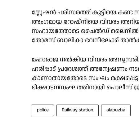
സ്റ്റേഷൻ പരിസരത്ത് കുട്ടിയെ കണ്ട 
അംഗമായ റോഷ്നിയെ വിവരം അറിയിച്ച
സഹായത്തോടെ ചൈൽഡ് ലൈനിൽ വിവര
തോമസ് ബാലികാ ഭവനിലേക്ക് താൽക്ക
മഹാരാജ നൽകിയ വിവരം അനുസരിച്
ഹരിപ്പാട് പ്രദേശത്ത് അന്വേഷണം നടത
കാണാതായതോടെ സംഘം രക്ഷപ്പെട്ട
ഭിക്ഷാടനസംഘത്തിനായി പൊലീസ് ജില്ല
police
Railway station
alapuzha