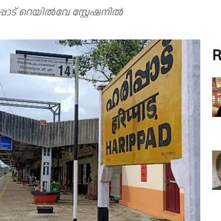
്പാട് റെയിൽവേ സ്റ്റേഷനിൽ
R