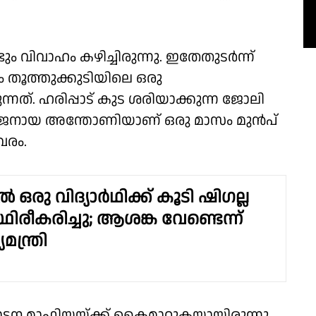
വിവാഹം കഴിച്ചിരുന്നു. ഇതേതുടർന്ന്
തൂത്തുക്കുടിയിലെ ഒരു
്നത്. ഹരിപ്പാട് കുട ശരിയാക്കുന്ന ജോലി
അനുജനായ അന്തോണിയാണ് ഒരു മാസം മുൻപ്
വരം.
ൽ ഒരു വിദ്യാർഥിക്ക് കൂടി ഷിഗല്ല
ിരീകരിച്ചു; ആശങ്ക വേണ്ടെന്ന്
ന്ത്രി
ഷാടന മാഫിയയ്ക്ക് കൈമാറുകയായിരുന്നു.