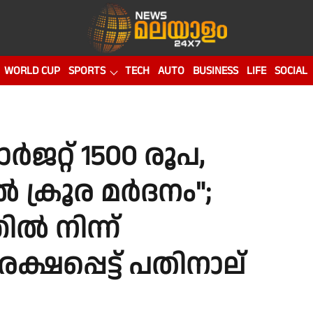
WORLD CUP
SPORTS
TECH
AUTO
BUSINESS
LIFE
SOCIAL
ജറ്റ് 1500 രൂപ,
ക്രൂര മർദനം";
ൽ നിന്ന്
ഷപ്പെട്ട് പതിനാല്