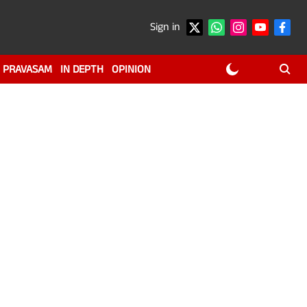
Sign in
PRAVASAM
IN DEPTH
OPINION