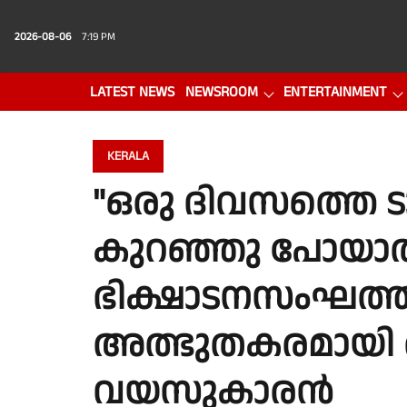
2026-08-06
7:19 PM
LATEST NEWS
NEWSROOM
ENTERTAINMENT
PHOTO GALLERY
VIDEO
KERALA
"ഒരു ദിവസത്തെ ടാർ
കുറഞ്ഞു പോയാൽ 
ഭിക്ഷാടനസംഘത്തി
അത്ഭുതകരമായി രക്
വയസുകാരൻ