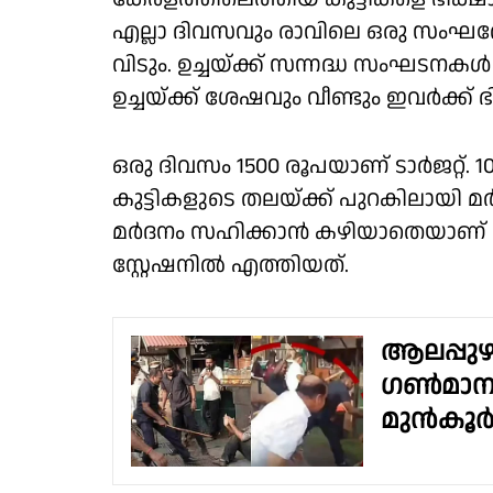
എല്ലാ ദിവസവും രാവിലെ ഒരു സംഘത
വിടും. ഉച്ചയ്ക്ക് സന്നദ്ധ സംഘടന
ഉച്ചയ്ക്ക് ശേഷവും വീണ്ടും ഇവർക്ക്
​ഒരു ദിവസം 1500 രൂപയാണ് ടാർജറ്റ
കുട്ടികളുടെ തലയ്ക്ക് പുറകിലായി മ
മർദനം സഹിക്കാൻ കഴിയാതെയാണ് മഹ
സ്റ്റേഷനിൽ എത്തിയത്.
ആലപ്പുഴ
ഗൺമാനും
മുൻകൂർ 