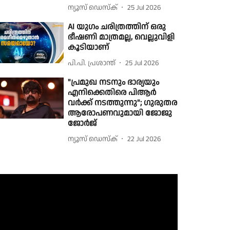
ന്യൂസ് ഡെസ്ക്
25 Jul 2026
AI യുഗം ചരിത്രത്തിന് ഒരു
ഭീഷണി മാത്രമല്ല, വെല്ലുവിളി
കൂടിയാണ്
പി.പി. പ്രശാന്ത്
25 Jul 2026
"പ്രമുഖ നടനും ഭാര്യയും
എനിക്കെതിരെ പിആർ
വർക്ക് നടത്തുന്നു"; ഗുരുതര
ആരോപണവുമായി ജോജു
ജോർജ്
ന്യൂസ് ഡെസ്ക്
22 Jul 2026