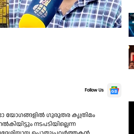
Follow Us
ാ യോഗങ്ങളിൽ ഗുരുതര കൃത്രിമം
കിയിട്ടും നടപടിയില്ലെന്ന
േശിയായ പൊതുപ്രവർത്തകൻ.