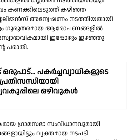
േഖകളിൽ കൃത്രിമം നടത്തിയതായും
വം കണക്കിലെടുത്ത് കഴിഞ്ഞ
ഇന്റലിജൻസ് അന്വേഷണം നടത്തിയതായി
്രയും ഗുരുതരമായ ആരോപണങ്ങളിൽ
്വാഭാവികമായി ഇപ്പോഴും ഇഴഞ്ഞു
റെ പരാതി.
് ഒരുപാട്... പകർച്ചവ്യാധികളുടെ
 പ്രതിസന്ധിയായി
വകുപ്പിലെ ഒഴിവുകൾ
കമായ ഗ്രാമസഭാ സംവിധാനവുമായി
്ങളായിട്ടും വ്യക്തമായ നടപടി