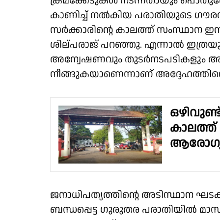
ക്രമക്കേടുകൾ നടന്നതായും പൊതുര
കാണിച്ച് നൽകിയ പരാതിയുടെ ഗൗര
സർക്കാരിന്റെ കാലത്ത് സംസ്ഥാന 
ശില്പരാജ് പറഞ്ഞു. എന്നാൽ ഇത
അന്വേഷണവും തുടർനടപടികളും അസ
നീങ്ങുകയാണെന്നാണ് അദ്ദേഹത്തിൻ്
ഒഴിവുണ്ട
കാലത്ത്
ആരോഗ്യ
ജനാധിപത്യത്തിന്റെ അടിസ്ഥാന ഘട
ബന്ധപ്പെട്ട ഗുരുതര പരാതിയിൽ മാസങ