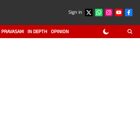
Sign in
PRAVASAM
IN DEPTH
OPINION