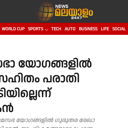
WORLD CUP
SPORTS
TECH
AUTO
BUSINESS
LIFE
SOCIAL
ഭാ യോഗങ്ങളില്‍
് സഹിതം പരാതി
യില്ലെന്ന്
കൻ
്രാമസഭ യോഗങ്ങളിൽ ഗുരുതര രേഖാ