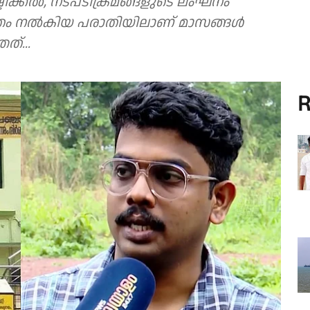
ടിക്കൽ, നടപടിക്രമങ്ങളുടെ ലംഘനം
ഹിതം നൽകിയ പരാതിയിലാണ് മാസങ്ങൾ
ത്...
R