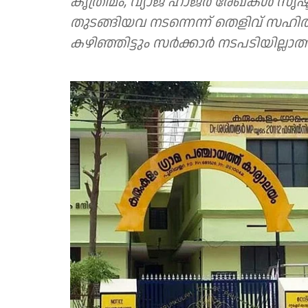
കൃത്രിമം, വ്യാജ ഹാജർ രേഖകൾ സൃഷ്
തുടങ്ങിയവ നടന്നെന്ന് തെളിവ് സ
കഴിഞ്ഞിട്ടും സർക്കാർ നടപടിയില്ലാത്ത