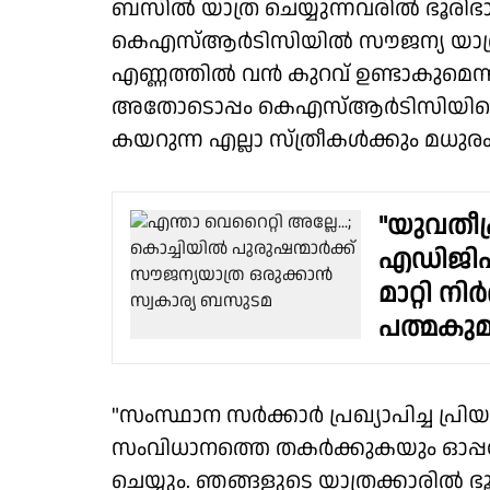
ബസിൽ യാത്ര ചെയ്യുന്നവരിൽ ഭൂരിഭാ
കെഎസ്ആർടിസിയിൽ സൗജന്യ യാത്ര 
എണ്ണത്തിൽ വൻ കുറവ് ഉണ്ടാകുമെന്ന
അതോടൊപ്പം കെഎസ്ആർടിസിയിലെ സൗ
കയറുന്ന എല്ലാ സ്‌ത്രീകൾക്കും മധു
"യുവതീപ
എഡിജിപ
മാറ്റി ന
പത്മകു
"സംസ്ഥാന സർക്കാർ പ്രഖ്യാപിച്ച പ
സംവിധാനത്തെ തകർക്കുകയും ഓപ്പറ
ചെയ്യും. ഞങ്ങളുടെ യാത്രക്കാരിൽ ഭ