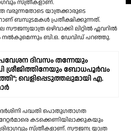
ഗവും സ്ത്രീകളാണ്.
വരുന്നതോടെ യാത്രക്കാരുടെ
ാണ് ബസുടമകൾ പ്രതീക്ഷിക്കുന്നത്.
ജന്യയാത്ര ഒഴിവാക്കി ലിറ്റിൽ ഫ്ലവറിൽ
രം നൽകുമെന്നും ബി.ഒ. ഡേവിഡ് പറഞ്ഞു.
്രവേശന ദിവസം തന്നേയും
ി ശ്രീജിത്തിനേയും ബോധപൂർവം
ിർത്തി"; വെളിപ്പെടുത്തലുമായി എ.
മാർ
്രിയദർശിനി പദ്ധതി പൊതുഗതാഗത
േറ്റർമാരെ കടക്കെണിയിലാക്കുകയും
ൂരിഭാഗവും സ്ത്രീകളാണ്. സൗജന്യ യാത്ര