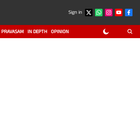
Sign in
PRAVASAM
IN DEPTH
OPINION