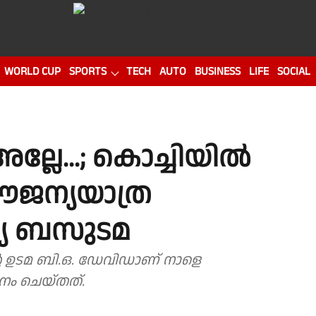
WORLD CUP
SPORTS
TECH
AUTO
BUSINESS
LIFE
SOCIAL
്ലേ...; കൊച്ചിയിൽ
ൗജന്യയാത്ര
ര്യ ബസുടമ
ൻ്റെ ഉടമ ബി.ഒ. ഡേവിഡാണ് നാളെ
ാനം ചെയ്തത്.