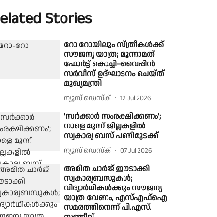
elated Stories
റോ റോയിലും സ്ത്രീകൾക്ക്
സൗജന്യ യാത്ര; മൂന്നാമത്
ഫോർട്ട് കൊച്ചി–വൈപ്പിൻ
സർവീസ് ഉദ്ഘാടനം ചെയ്ത്
മുഖ്യമന്ത്രി
ന്യൂസ് ഡെസ്ക്
12 Jul 2026
'സര്‍ക്കാര്‍ സംരക്ഷിക്കണം';
നാളെ മൂന്ന് ജില്ലകളില്‍
സ്വകാര്യ ബസ് പണിമുടക്ക്
ന്യൂസ് ഡെസ്ക്
07 Jul 2026
അമിത ചാർജ് ഈടാക്കി
സ്വകാര്യബസുകൾ;
വിദ്യാർഥികൾക്കും സൗജന്യ
യാത്ര വേണം, എസ്എഫ്ഐ
സമരത്തിനെന്ന് പി.എസ്.