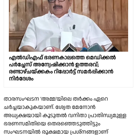
എൽഡിഎഫ് ഭരണകാലത്തെ മെഡിക്കൽ
പർച്ചേസ് അന്വേഷിക്കാൻ ഉത്തരവ്;
രണ്ടാഴ്ചയ്ക്കകം റിപ്പോർട്ട് സമർപ്പിക്കാൻ
നിർദേശം
താരസംഘടന 'അമ്മ'യിലെ തർക്കം ഏറെ
ചർച്ചയാകുകയാണ്. ശ്വേത മേനോന്‍
അധ്യക്ഷയായി കൂടുതൽ വനിതാ പ്രാതിന്ധ്യമുള്ള
ഭരണസമിതിയെ തെരഞ്ഞെടുത്തിട്ടും
സംഘടനയിൽ രൂക്ഷമായ പ്രശ്നങ്ങളാണ്