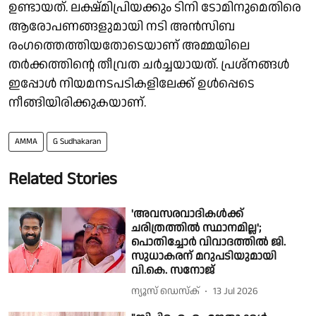
ഉണ്ടായത്. ലക്ഷ്മിപ്രിയക്കും ടിനി ടോമിനുമെതിരെ
ആരോപണങ്ങളുമായി നടി അൻസിബ
രംഗത്തെത്തിയതോടെയാണ് അമ്മയിലെ
തർക്കത്തിന്റെ തീവ്രത ചർച്ചയായത്. പ്രശ്നങ്ങൾ
ഇപ്പോൾ നിയമനടപടികളിലേക്ക് ഉൾപ്പെടെ
നീങ്ങിയിരിക്കുകയാണ്.
AMMA
G Sudhakaran
Related Stories
'അവസരവാദികൾക്ക്
ചരിത്രത്തിൽ സ്ഥാനമില്ല';
പൊതിച്ചോർ വിവാദത്തിൽ ജി.
സുധാകരന് മറുപടിയുമായി
വി.കെ. സനോജ്
ന്യൂസ് ഡെസ്ക്
13 Jul 2026