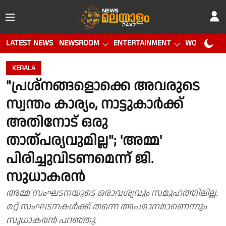
LATEST NEWS
NEWSROOM
ENTERTAINMENT
WORLD CUP
KERALA
"പ്രശ്നങ്ങളൊക്കെ അവരുടെ
സ്വന്തം കാര്യം, നാട്ടുകാർക്ക്
അതിനോട് ഒരു
താത്പര്യവുമില്ല"; 'അമ്മ'
പിരിച്ചുവിടണമെന്ന് ജി.
സുധാകരൻ
അമ്മ സംഘടനയുടെ ഒരാവശ്യവും സമൂഹത്തിലില്ല.
മറ്റ് സംഘടനകൾക്ക് തന്നെ അപമാനമാണെന്നും
സുധാകരൻ പറഞ്ഞു.