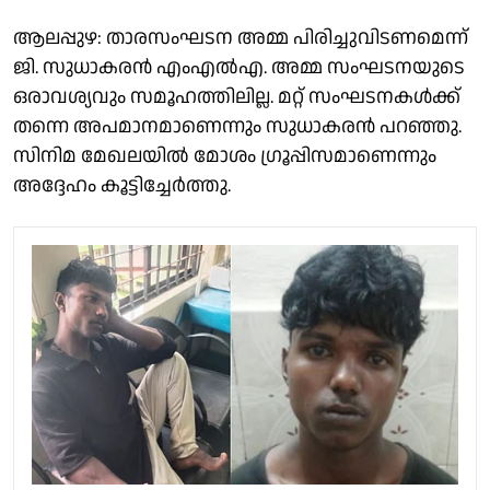
ആലപ്പുഴ: താരസംഘടന അമ്മ പിരിച്ചുവിടണമെന്ന്
ജി. സുധാകരൻ എംഎൽഎ. അമ്മ സംഘടനയുടെ
ഒരാവശ്യവും സമൂഹത്തിലില്ല. മറ്റ് സംഘടനകൾക്ക്
തന്നെ അപമാനമാണെന്നും സുധാകരൻ പറഞ്ഞു.
സിനിമ മേഖലയിൽ മോശം ഗ്രൂപ്പിസമാണെന്നും
അദ്ദേഹം കൂട്ടിച്ചേർത്തു.