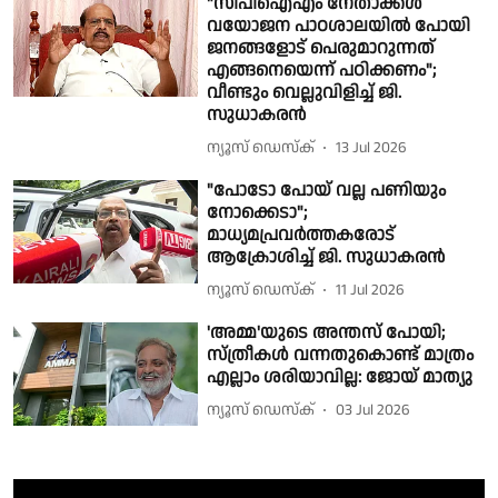
"സിപിഐഎം നേതാക്കൾ
വയോജന പാഠശാലയിൽ പോയി
ജനങ്ങളോട് പെരുമാറുന്നത്
എങ്ങനെയെന്ന് പഠിക്കണം";
വീണ്ടും വെല്ലുവിളിച്ച് ജി.
സുധാകരൻ
ന്യൂസ് ഡെസ്ക്
13 Jul 2026
"പോടോ പോയ് വല്ല പണിയും
നോക്കെടാ";
മാധ്യമപ്രവർത്തകരോട്
ആക്രോശിച്ച് ജി. സുധാകരൻ
ന്യൂസ് ഡെസ്ക്
11 Jul 2026
'അമ്മ'യുടെ അന്തസ് പോയി;
സ്ത്രീകൾ വന്നതുകൊണ്ട് മാത്രം
എല്ലാം ശരിയാവില്ല: ജോയ് മാത്യു
ന്യൂസ് ഡെസ്ക്
03 Jul 2026