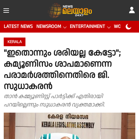
LATEST NEWS
NEWSROOM
ENTERTAINMENT
WORLD CUP
KERALA
"ഇതൊന്നും ശരിയല്ല കേട്ടോ";
കമ്യൂണിസം ശാപമാണെന്ന
പരാമർശത്തിനെതിരെ ജി.
സുധാകരൻ
താൻ കമ്മ്യൂണിസ്റ്റ് പാർട്ടിക്ക് എതിരായി
പറയില്ലെന്നും സുധാകരൻ വ്യക്തമാക്കി.