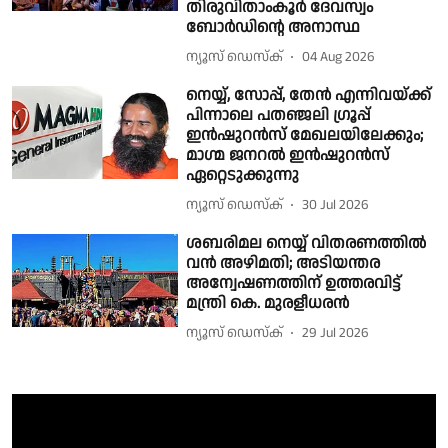
തിരുവിതാംകൂർ ദേവസ്വം
ബോർഡിൻ്റെ അനാസ്ഥ
ന്യൂസ് ഡെസ്ക്
04 Aug 2026
നെയ്യ്, സോപ്പ്, തേൻ എന്നിവയ്ക്ക്
പിന്നാലെ പതഞ്ജലി ഗ്രൂപ്പ്
ഇൻഷുറൻസ് മേഖലയിലേക്കും;
മാഗ്മ ജനറൽ ഇൻഷുറൻസ്
ഏറ്റെടുക്കുന്നു
ന്യൂസ് ഡെസ്ക്
30 Jul 2026
ശബരിമല നെയ്യ് വിതരണത്തിൽ
വൻ അഴിമതി; അടിയന്തര
അന്വേഷണത്തിന് ഉത്തരവിട്ട്
മന്ത്രി കെ. മുരളീധരൻ
ന്യൂസ് ഡെസ്ക്
29 Jul 2026