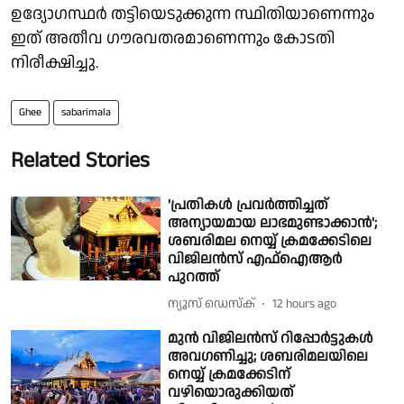
ഉദ്യോഗസ്ഥര്‍ തട്ടിയെടുക്കുന്ന സ്ഥിതിയാണെന്നും
ഇത് അതീവ ഗൗരവതരമാണെന്നും കോടതി
നിരീക്ഷിച്ചു.
Ghee
sabarimala
Related Stories
'പ്രതികൾ പ്രവർത്തിച്ചത്
അന്യായമായ ലാഭമുണ്ടാക്കാൻ';
ശബരിമല നെയ്യ് ക്രമക്കേടിലെ
വിജിലൻസ് എഫ്ഐആർ
പുറത്ത്
ന്യൂസ് ഡെസ്ക്
12 hours ago
മുൻ വിജിലൻസ് റിപ്പോർട്ടുകൾ
അവഗണിച്ചു; ശബരിമലയിലെ
നെയ്യ് ക്രമക്കേടിന്
വഴിയൊരുക്കിയത്