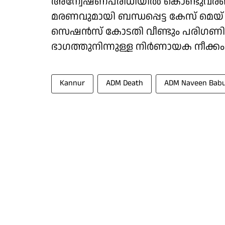
അന്വേഷണപരിധിയിൽ കൊണ്ടുവരണമെ
മരണവുമായി ബന്ധപ്പെട്ട കേസ് മെയ്
സെഷൻസ് കോടതി വീണ്ടും പരിഗണിക്
ഭാഗത്തുനിന്നുള്ള നിർണായക നീക്കം
Kannur
ADM Death
ADM Naveen Bab