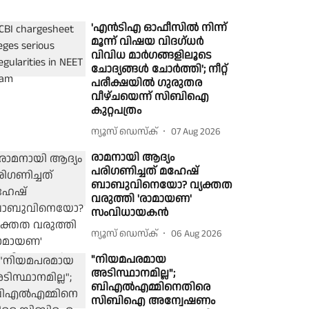
'എൻടിഎ ഓഫീസിൽ നിന്ന്
മൂന്ന് വിഷയ വിദഗ്ധർ
വിവിധ മാർഗങ്ങളിലൂടെ
ചോദ്യങ്ങൾ ചോർത്തി'; നീറ്റ്
പരീക്ഷയിൽ ഗുരുതര
വീഴ്ചയെന്ന് സിബിഐ
കുറ്റപത്രം
ന്യൂസ് ഡെസ്ക്
07 Aug 2026
രാമനായി ആദ്യം
പരിഗണിച്ചത് മഹേഷ്
ബാബുവിനെയോ? വ്യക്തത
വരുത്തി 'രാമായണ'
സംവിധായകൻ
ന്യൂസ് ഡെസ്ക്
06 Aug 2026
"നിയമപരമായ
അടിസ്ഥാനമില്ല";
ബിഎൽഎമ്മിനെതിരെ
സിബിഐ അന്വേഷണം