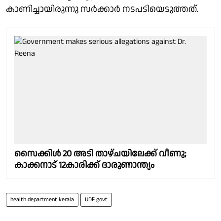
കാണിച്ചായിരുന്നു സര്‍ക്കാര്‍ നടപടിയെടുത്തത്.
സൈക്കിൾ 20 അടി താഴ്ചയിലേക്ക് വീണു;
കാക്കനാട് 12കാരിക്ക് ദാരുണാന്ത്യം
health department kerala
UDF govt