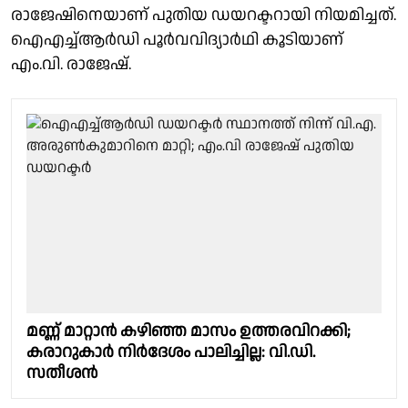
രാജേഷിനെയാണ് പുതിയ ഡയറക്ടറായി നിയമിച്ചത്.
ഐഎച്ച്ആർഡി പൂർവവിദ്യാർഥി കൂടിയാണ്
എം.വി. രാജേഷ്.
മണ്ണ് മാറ്റാൻ കഴിഞ്ഞ മാസം ഉത്തരവിറക്കി;
കരാറുകാർ നിർദേശം പാലിച്ചില്ല: വി.ഡി.
സതീശൻ