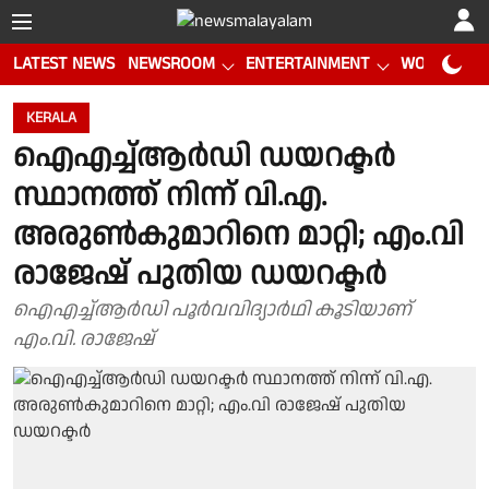
LATEST NEWS
NEWSROOM
ENTERTAINMENT
WORLD CUP
KERALA
ഐഎച്ച്ആർഡി ഡയറക്ടർ
സ്ഥാനത്ത് നിന്ന് വി.എ.
അരുൺകുമാറിനെ മാറ്റി; എം.വി
രാജേഷ് പുതിയ ഡയറക്ടര്‍
ഐഎച്ച്ആർഡി പൂർവവിദ്യാർഥി കൂടിയാണ്
എം.വി. രാജേഷ്