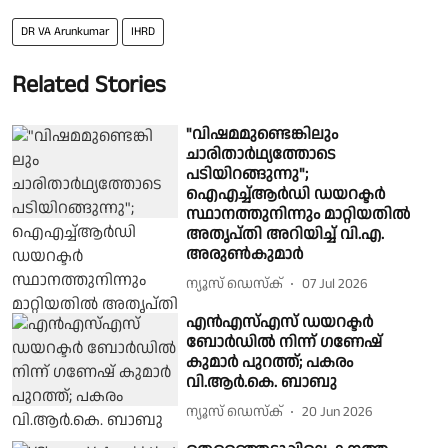
DR VA Arunkumar
IHRD
Related Stories
"വിഷമമുണ്ടെങ്കിലും
ചാരിതാർഥ്യത്തോടെ
പടിയിറങ്ങുന്നു";
ഐഎച്ച്ആർഡി ഡയറക്ടർ
സ്ഥാനത്തുനിന്നും മാറ്റിയതിൽ
അതൃപ്തി അറിയിച്ച് വി.എ.
അരുൺകുമാർ
ന്യൂസ് ഡെസ്ക്
07 Jul 2026
എൻഎസ്എസ് ഡയറക്ടർ
ബോർഡിൽ നിന്ന് ഗണേഷ്
കുമാർ പുറത്ത്; പകരം
വി.ആർ.കെ. ബാബു
ന്യൂസ് ഡെസ്ക്
20 Jun 2026