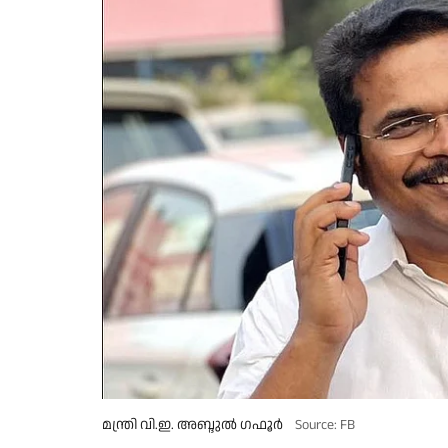
മന്ത്രി വി.ഇ. അബ്ദുൽ ഗഫൂർ
Source: FB