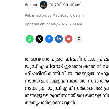
Author:
ന്യൂസ് ഡെസ്ക്
Published on
:
22 May 2026, 6:09 am
Updated on
:
22 May 2026, 6:09 am
തിരുവനന്തപുരം: ഫിഷറീസ് വകുപ്
യുഡിഎഫിനോട് ഇടഞ്ഞ ലത്തീൻ സഭയെ
ഫിഷറീസ് മന്ത്രി വി.ഇ. അബ്ദുൽ ഗഫൂ
നടത്തും. വെള്ളയമ്പലത്തെ സഭാ ആസ
നടക്കുക. യുഡിഎഫ് സർക്കാരിൽ പ്രാത
തങ്ങളുടെ മന്ത്രിസഭയിലെ ഒരാളെ നി
അതൃപ്തിയാണുള്ളത്.