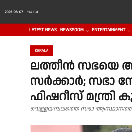
2026-08-07
3:47 PM
LATEST NEWS
NEWSROOM
ENTERTAINMENT
PHOTO GALLERY
VIDEO
KERALA
ലത്തീൻ സഭയെ അന
സർക്കാർ; സഭാ ന
ഫിഷറീസ് മന്ത്രി ക
വെള്ളയമ്പലത്തെ സഭാ ആസ്ഥാനത്ത് ആ