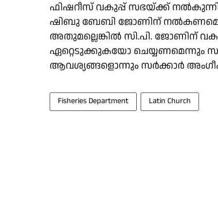
ഫിഷറീസ് വകുപ്പ് സഭയ്ക്ക് നൽകുന്നില
ഷിബു ബേബി ജോണിന് നൽകണമെന്ന ആവശ
അതുമല്ലെങ്കിൽ സി.പി. ജോണിന് 
ഏറ്റെടുക്കുകയോ ചെയ്യണമെന്നും സഭ
ആവശ്യങ്ങളൊന്നും സർക്കാർ അംഗീകരിച
Fisheries Department
Latin Church