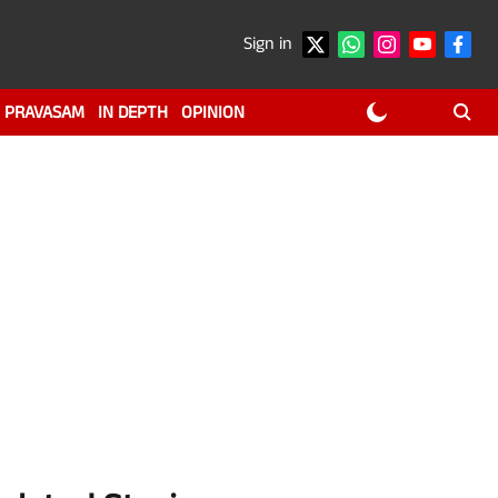
Sign in
PRAVASAM
IN DEPTH
OPINION