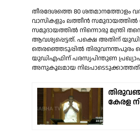
തീരദേശത്തെ 80 ശതമാനത്തോളം വരു
വാസികളും ലത്തീൻ സമുദായത്തിൽ 
സമുദായത്തിൽ നിന്നൊരു മന്ത്രി തന
ആവശ്യപ്പെട്ടത്. പക്ഷെ അതിന് യുഡി
തെരഞ്ഞെടുപ്പിൽ തിരുവനന്തപുരം 
യുഡിഎഫിന് പരസ്യപിന്തുണ പ്രഖ്യാപിച്
അനുകൂലമായ നിലപാടെടുക്കാത്തത് സഭ
തിരുവഞ
കേരള ന