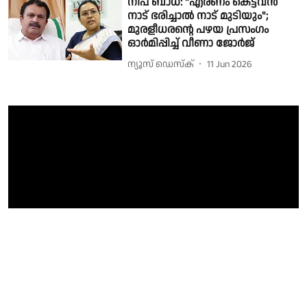
നിപ ബാധ: "എരണം കെട്ടവൻ
നാട് ഭരിച്ചാൽ നാട് മുടിയും";
മുരളീധരന്റെ പഴയ പ്രസംഗം
ഓർമിപ്പിച്ച് വീണാ ജോർജ്
ന്യൂസ് ഡെസ്ക്
11 Jun 2026