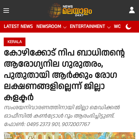
LATEST NEWS
NEWSROOM
ENTERTAINMENT
WORLD CUP
KERALA
കോഴിക്കോട് നിപ ബാധിതന്റെ
ആരോഗ്യനില ഗുരുതരം,
പുതുതായി ആർക്കും രോഗ
ലക്ഷണങ്ങളില്ലെന്ന് ജില്ലാ
കളക്ടർ
സംശയനിവാരണത്തിനായി ജില്ലാ മെഡിക്കല്‍
ഓഫീസില്‍ കണ്‍ട്രോള്‍ റൂം ആരംഭിച്ചിട്ടുണ്ട്.
ഫോണ്‍: 0495 2373 901, 9072007767