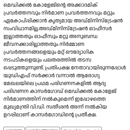
മെഡിക്കൽ കോളേജിന്റെ അക്കാദമിക്
പ്രവർത്തനവും നിർമാണ പ്രവർത്തനവും മറ്റും
ഏകോപിപ്പിക്കാൻ കൃത്യമായ അഡ്മിനിസ്ട്രേഷൻ
സംവിധാനമില്ല.അഡ്മിനിസ്ട്രേഷൻ ഓഫീസർ
ഇല്ലാത്തതും ഓഫീസും മറ്റു അനുബന്ധ
ജീവനക്കാരില്ലാത്തതും നിർമ്മാണ
പ്രവർത്തനങ്ങളെയും മറ്റ് ഔദ്യോഗിക
നടപടികളെയും പലതരത്തിൽ തടസ
പ്പെടുത്തുന്നുണ്ട്. പ്രതിപക്ഷ നേതാവായിരുന്നപ്പോൾ
യുഡിഎഫ് സർക്കാർ വന്നാൽ ആരോഗ്യ
മേഖലയിലെ പ്രഥമ പരിഗണനകളിൽ ആദ്യ
പരിഗണന കാസർഗോഡ് മെഡിക്കൽ കോളേജ്
നിർമാണത്തിന് നൽകുമെന്ന് ഇപ്പോഴത്തെ
മുഖ്യമന്ത്രി വി.ഡി. സതീശൻ അന്ന് നൽകിയ
ഉറപ്പിലാണ് കാസർഗോഡിന്റെ പ്രതീക്ഷ.