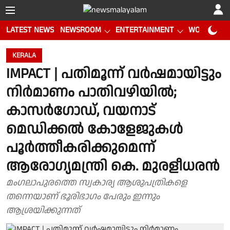
LATEST NEWS
NEWSROOM
ENTERTAINMENT
WORLD CUP
KERALA
IMPACT | പതിമൂന്ന് വർഷമായിട്ടും
നിർമാണം പാതിവഴിയിൽ;
കാസർഗോഡ്, വയനാട്
മെഡിക്കൽ കോളേജുകൾ
പൂർത്തീകരിക്കുമെന്ന്
ആരോഗ്യമന്ത്രി കെ. മുരളീധരൻ
മംഗലാപുരത്തെ സ്വകാര്യ ആശുപത്രികളെ
തന്നെയാണ് ഭൂരിഭാഗം പേരും ഇന്നും
ആശ്രയിക്കുന്നത്