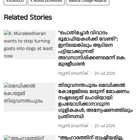
KASARGOD
K MURALEEDHARAN
Medical College Hospital
Related Stories
"പൊതിച്ചോർ വിവാദം
ഭൂമാഫിയകൾക്ക് വേണ്ടി";
ഇനിയെങ്കിലും ആടിനെ
പട്ടിയാക്കുന്നത്
അവസാനിപ്പിക്കണമെന്ന് കെ.
മുരളീധരൻ
ന്യൂസ് ഡെസ്ക്
20 Jul 2026
തിരുവനന്തപുരം മെഡിക്കൽ
കോളേജിലെ മരുന്ന് മോഷണം:
നഷ്ടപ്പെട്ടത് ലഹരിയായി
ഉപയോഗിക്കാനാവുന്ന
ഗുളികകള്‍; അന്വേഷണത്തിലും
പ്രതിസന്ധി
ന്യൂസ് ഡെസ്ക്
20 Jul 2026
"ആഹാരത്തിന് രാഷ്ട്രീയമില്ല,