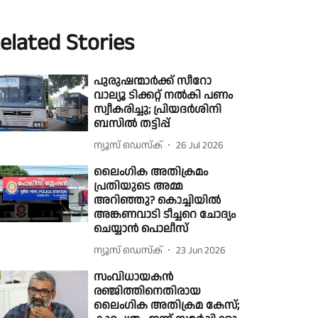
elated Stories
പുരുഷന്മാർക്ക് സീറോ
വാല്യൂ ടിക്കറ്റ് നൽകി പണം
സ്വീകരിച്ചു; പ്രിയദർശിനി
ബസിൽ തട്ടിപ്പ്
ന്യൂസ് ഡെസ്ക്
26 Jul 2026
ലൈംഗിക അതിക്രമം
പ്രതിയുടെ അമ്മ
അറിഞ്ഞു? കൊച്ചിയിൽ
അങ്കണവാടി ടീച്ചറെ ചോദ്യം
ചെയ്യാൻ പൊലീസ്
ന്യൂസ് ഡെസ്ക്
23 Jun 2026
സംവിധായകൻ
രഞ്ജിത്തിനെതിരായ
ലൈംഗിക അതിക്രമ കേസ്;