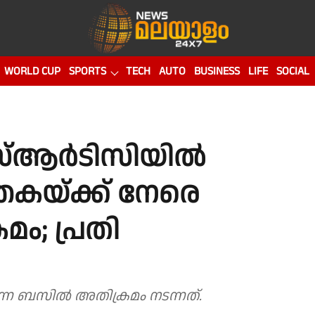
WORLD CUP
SPORTS
TECH
AUTO
BUSINESS
LIFE
SOCIAL
എസ്ആർടിസിയിൽ
തകയ്ക്ക് നേരെ
ം; പ്രതി
ുന്ന ബസിൽ അതിക്രമം നടന്നത്.