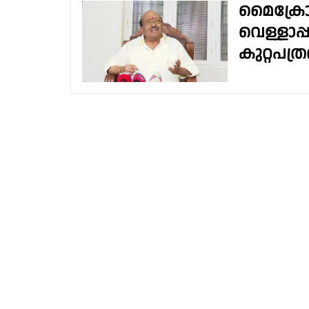
മൈക്രോഫി
വെള്ളാപ്
കുറ്റപത്