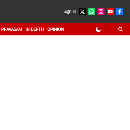
Sign in
PRAVASAM
IN DEPTH
OPINION