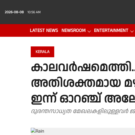
2026-08-08
10:56 AM
LATEST NEWS
NEWSROOM
ENTERTAINMENT
PHOTO GALLERY
VIDEO
KERALA
കാലവർഷമെത്തി..
അതിശക്തമായ മഴ; 
ഇന്ന് ഓറഞ്ച് അലേർ
ദുരന്തസാധ്യത മേഖലകളിലുള്ളവർ ജാ