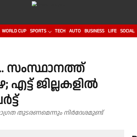
WORLD CUP
SPORTS
TECH
AUTO
BUSINESS
LIFE
SOCIAL
. സംസ്ഥാനത്ത്
എട്ട് ജില്ലകളിൽ
ട്ട്
ഗ്രത തുടരണമെന്നും നിർദേശമുണ്ട്