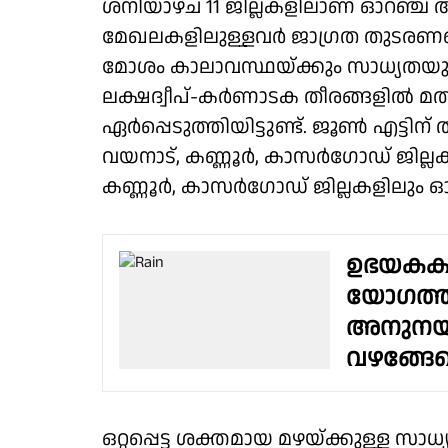
ശനിയാഴ്ച 11 ജില്ലകളിലാണ് ഓറഞ്ച് അ
മേഖലകളിലുള്ളവർ ജാഗ്രത തുടരണമെ
മോശം കാലാവസ്ഥയ്ക്കും സാധ്യതയു
ലക്ഷദ്വീപ്-കർണാടക തീരങ്ങളിൽ മത്
ഏർപ്പെടുത്തിയിട്ടുണ്ട്. ജൂൺ എട്ടിന് 
വയനാട്, കണ്ണൂർ, കാസർഗോഡ് ജില്ലകള
കണ്ണൂർ, കാസർഗോഡ് ജില്ലകളിലും ഓറ
ഉഭയകക്ഷ
യോഗത്
അനുനയിപ
വഴങ്ങേ
ഒറ്റപ്പെട്ട ശക്തമായ മഴയ്ക്കുള്ള സാധ്യ