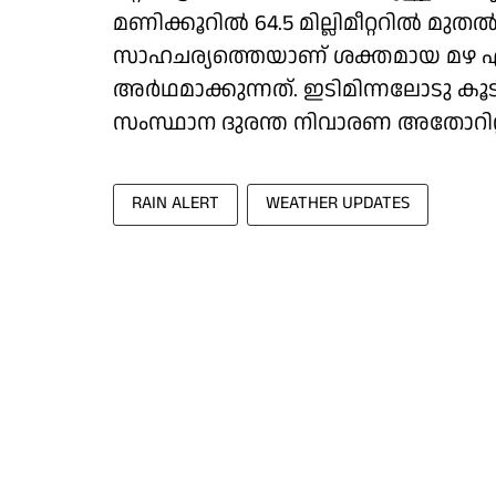
മണിക്കൂറിൽ 64.5 മില്ലിമീറ്ററിൽ മുതൽ 1
സാഹചര്യത്തെയാണ് ശക്തമായ മഴ എന്ന
അർഥമാക്കുന്നത്. ഇടിമിന്നലോടു കൂട
സംസ്ഥാന ​ദുരന്ത നിവാരണ അതോറിറ്റി
RAIN ALERT
WEATHER UPDATES