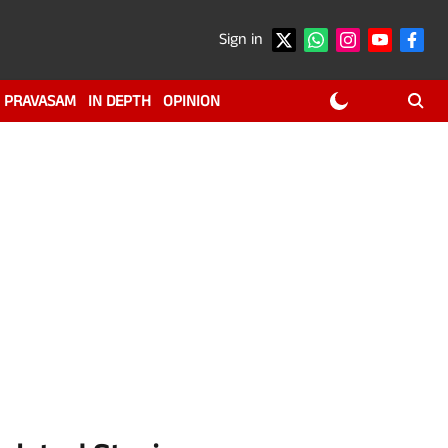
Sign in
PRAVASAM
IN DEPTH
OPINION