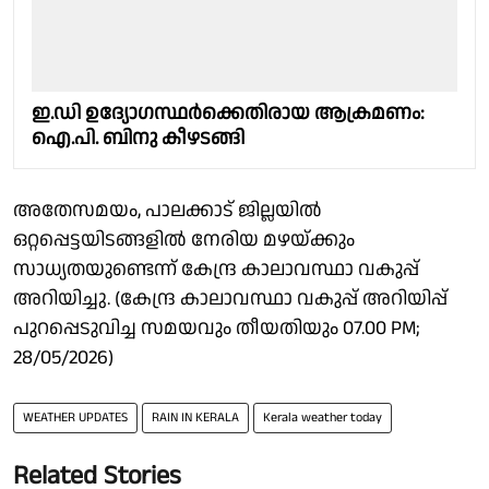
ഇ.ഡി ഉദ്യോഗസ്ഥർക്കെതിരായ ആക്രമണം:
ഐ.പി. ബിനു കീഴടങ്ങി
അതേസമയം, പാലക്കാട് ജില്ലയിൽ
ഒറ്റപ്പെട്ടയിടങ്ങളിൽ നേരിയ മഴയ്ക്കും
സാധ്യതയുണ്ടെന്ന് കേന്ദ്ര കാലാവസ്ഥാ വകുപ്പ്
അറിയിച്ചു. (കേന്ദ്ര കാലാവസ്ഥാ വകുപ്പ് അറിയിപ്പ്
പുറപ്പെടുവിച്ച സമയവും തീയതിയും 07.00 PM;
28/05/2026)
WEATHER UPDATES
RAIN IN KERALA
Kerala weather today
Related Stories