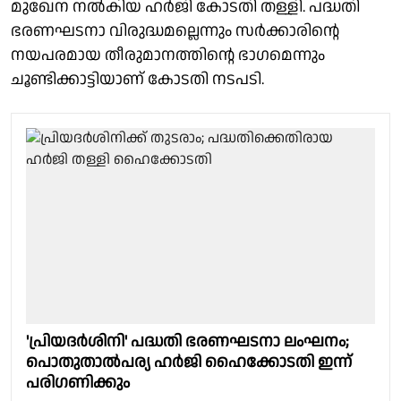
മുഖേന നൽകിയ ഹർജി കോടതി തള്ളി. പദ്ധതി
ഭരണഘടനാ വിരുദ്ധമല്ലെന്നും സർക്കാരിൻ്റെ
നയപരമായ തീരുമാനത്തിൻ്റെ ഭാഗമെന്നും
ചൂണ്ടിക്കാട്ടിയാണ് കോടതി നടപടി.
'പ്രിയദർശിനി' പദ്ധതി ഭരണഘടനാ ലംഘനം;
പൊതുതാൽപര്യ ഹർജി ഹൈക്കോടതി ഇന്ന്
പരിഗണിക്കും