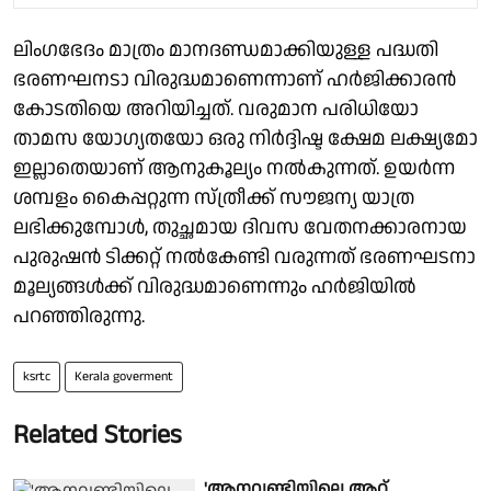
ലിംഗഭേദം മാത്രം മാനദണ്ഡമാക്കിയുള്ള പദ്ധതി
ഭരണഘനടാ വിരുദ്ധമാണെന്നാണ് ഹർജിക്കാരൻ
കോടതിയെ അറിയിച്ചത്. വരുമാന പരിധിയോ
താമസ യോഗ്യതയോ ഒരു നിർദ്ദിഷ്ട ക്ഷേമ ലക്ഷ്യമോ
ഇല്ലാതെയാണ് ആനുകൂല്യം നൽകുന്നത്. ഉയർന്ന
ശമ്പളം കൈപ്പറ്റുന്ന സ്ത്രീക്ക് സൗജന്യ യാത്ര
ലഭിക്കുമ്പോൾ, തുച്ഛമായ ദിവസ വേതനക്കാരനായ
പുരുഷൻ ടിക്കറ്റ് നൽകേണ്ടി വരുന്നത് ഭരണഘടനാ
മൂല്യങ്ങൾക്ക് വിരുദ്ധമാണെന്നും ഹർജിയിൽ
പറഞ്ഞിരുന്നു.
ksrtc
Kerala goverment
Related Stories
'ആനവണ്ടിയിലെ ആറ്