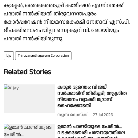
കളക്ടർ, തെരഞ്ഞെടുപ്പ് കമ്മീഷൻ എന്നിവർക്ക്
പരാതി നൽകിയത്. തിരുവനന്തപുരം
കോർപ്പറേഷൻ നിയമസഭകക്ഷി നേതാവ് എസ്.പി.
ദീപക്കിനൊപ്പം ജില്ലാ സെക്രട്ടറി വി. ജോയിയും
പരാതി നൽകിയിരുന്നു.
bjp
Thiruvananthapuram Corporation
Related Stories
കരൂർ ദുരന്തം: വിജയ്
സര്‍ക്കാരിന് തിരിച്ചടി; ആശ്രിത
നിയമനം റദ്ദാക്കി മദ്രാസ്
ഹൈക്കോടതി
ന്യൂസ് ഡെസ്ക്
27 Jul 2026
ഉമ്മന്‍ ചാണ്ടിയുടെ പേരില്‍...
വടക്കഞ്ചേരി പഞ്ചായത്തിലെ