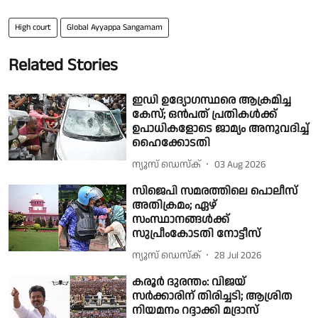
High court
Global Ayyappa Sangamam
Related Stories
ഇഡി ഉദ്യോഗസ്ഥരെ ആക്രമിച്ച
കേസ്; ഒൻപത് പ്രതികൾക്ക്
ഉപാധികളോടെ ജാമ്യം അനുവദിച്ച്
ഹൈക്കോടതി
ന്യൂസ് ഡെസ്ക്
03 Aug 2026
സിജെപി സമരത്തിലെ പൊലീസ്
അതിക്രമം; ഏഴ്
സംസ്ഥാനങ്ങൾക്ക്
സുപ്രീംകോടതി നോട്ടീസ്
ന്യൂസ് ഡെസ്ക്
28 Jul 2026
കരൂർ ദുരന്തം: വിജയ്
സര്‍ക്കാരിന് തിരിച്ചടി; ആശ്രിത
നിയമനം റദ്ദാക്കി മദ്രാസ്