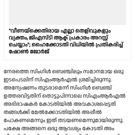
"വീണയ്‌ക്കെതിരായ എല്ലാ തെളിവുകളും
വ്യക്തം, ജിഎസ്ടി ആക്ട് പ്രകാരം അറസ്റ്റ്
ചെയ്യാം"; ഹൈക്കോടതി വിധിയിൽ പ്രതികരിച്ച്
ഷോൺ ജോർജ്
നേരത്തെ സിം​ഗിൾ ബെഞ്ചിലും സമാനമായ ഒരു
ഇടപെടലിന് സിഎംആർഎൽ ശ്രമിച്ചിരുന്നു.
അന്വേഷണം തുടരാമെന്ന് സിം​ഗിൾ ബെഞ്ച്
ഉത്തരവിട്ടതിന് തൊട്ടുപിന്നാലെ സിഎംആർഎൽ
അഭിഭാഷകർ കോടതിയിൽ അവകാശപ്പെട്ടത്
തങ്ങൾക്ക് മേൽക്കോടതിയിൽ അപ്പീൽ
പോകണമെന്നും ഇത് തടയണമെന്നുമായിരുന്നു.
പക്ഷേ അങ്ങനെ ഒരു ആവശ്യം കോടതി അം​