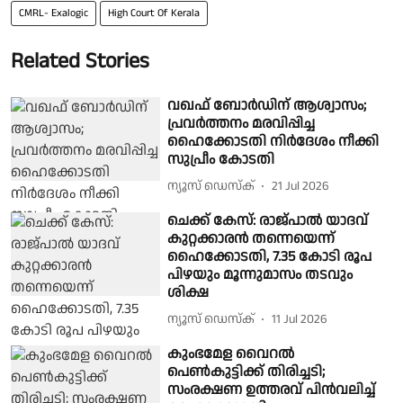
CMRL- Exalogic
High Court Of Kerala
Related Stories
വഖഫ് ബോർഡിന് ആശ്വാസം;
പ്രവർത്തനം മരവിപ്പിച്ച
ഹൈക്കോടതി നിർദേശം നീക്കി
സുപ്രീം കോടതി
ന്യൂസ് ഡെസ്ക്
21 Jul 2026
ചെക്ക് കേസ്: രാജ്‌പാൽ യാദവ്
കുറ്റക്കാരൻ തന്നെയെന്ന്
ഹൈക്കോടതി, 7.35 കോടി രൂപ
പിഴയും മൂന്നുമാസം തടവും
ശിക്ഷ
ന്യൂസ് ഡെസ്ക്
11 Jul 2026
കുംഭമേള വൈറല്‍
പെണ്‍കുട്ടിക്ക് തിരിച്ചടി;
സംരക്ഷണ ഉത്തരവ് പിന്‍വലിച്ച്