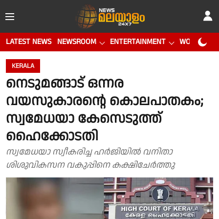
LATEST NEWS
NEWSROOM
ENTERTAINMENT
WORLD CUP
KERALA
നെടുമങ്ങാട് ഒന്നര
വയസുകാരന്റെ കൊലപാതകം;
സ്വമേധയാ കേസെടുത്ത്
ഹൈക്കോടതി
സ്വമേധയാ സ്വീകരിച്ച ഹര്‍ജിയില്‍ വനിതാ
ശിശുവികസന വകുപ്പിനെ കക്ഷിചേര്‍ത്തു