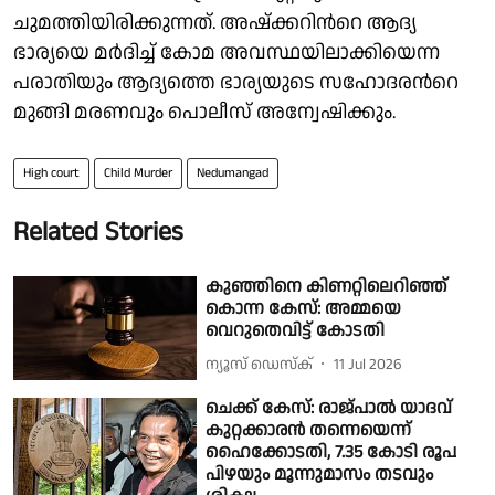
ചുമത്തിയിരിക്കുന്നത്. അഷ്ക്കറിന്‍റെ ആദ്യ
ഭാര്യയെ മർദിച്ച് കോമ അവസ്ഥയിലാക്കിയെന്ന
പരാതിയും ആദ്യത്തെ ഭാര്യയുടെ സഹോദരന്‍റെ
മുങ്ങി മരണവും പൊലീസ് അന്വേഷിക്കും.
High court
Child Murder
Nedumangad
Related Stories
കുഞ്ഞിനെ കിണറ്റിലെറിഞ്ഞ്
കൊന്ന കേസ്: അമ്മയെ
വെറുതെവിട്ട് കോടതി
ന്യൂസ് ഡെസ്ക്
11 Jul 2026
ചെക്ക് കേസ്: രാജ്‌പാൽ യാദവ്
കുറ്റക്കാരൻ തന്നെയെന്ന്
ഹൈക്കോടതി, 7.35 കോടി രൂപ
പിഴയും മൂന്നുമാസം തടവും