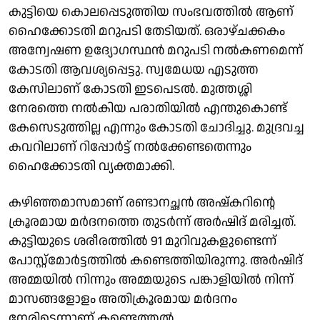
കുട്ടിയെ കൊലപ്പെടുത്തിയ സംഭവത്തിൽ ആണ്
ഹൈക്കോടതി മറുപടി തേടിയത്. ഒരാഴ്ചക്കകം
അന്വേഷണ ഉദ്യോഗസ്ഥൻ മറുപടി നൽകണമെന്ന്
കോടതി ആവശ്യപ്പെട്ടു. സ്വമേധയ എടുത്ത
കേസിലാണ് കോടതി ഇടപെടൽ. മുത്തശ്ശി
നേരത്തെ നൽകിയ പരാതിയിൽ എന്തുകൊണ്ട്
കേസെടുത്തില്ല എന്നും കോടതി ചോദിച്ചു. മുദ്രവച്ച
കവറിലാണ് റിപ്പോർട്ട് നൽക്കേണ്ടതെന്നും
ഹൈക്കോ‌ടതി വ്യക്തമാക്കി.
കഴിഞ്ഞമാസമാണ് രണ്ടാനച്ഛൻ അഷ്‌കറിന്റെ
ക്രൂരമായ മർദനത്തെ തുടർന്ന് അർഷിദ് മരിച്ചത്.
കുട്ടിയുടെ ശരീരത്തിൽ 91 മുറിവുകളുണ്ടെന്ന്
പോസ്റ്റ്മോർട്ടത്തില്‍ കണ്ടെത്തിയിരുന്നു. അർഷിദ്
അമ്മയിൽ നിന്നും അമ്മയുടെ പങ്കാളിയിൽ നിന്ന്
മാസങ്ങളോളം അതിക്രൂരമായ മർദനം
നേരിട്ടെന്നാണ് കണ്ടെത്തൽ.