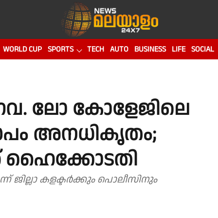
WORLD CUP
SPORTS
TECH
AUTO
BUSINESS
LIFE
SOCIAL
 ഗവ. ലോ കോളേജിലെ
ഡപം അനധികൃതം;
് ഹൈക്കോടതി
് ജില്ലാ കളക്ടർക്കും പൊലീസിനും