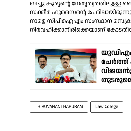
ബച്ചു കുര്യന്റെ നേതൃത്വത്തിലുള്
സക്കീർ ഹുസൈൻ്റെ പേരിലായിരുന്നു 
നാളെ സിപിഐഎം സംസ്ഥാന സെക്രട്ട
നിർവഹിക്കാനിരിക്കെയാണ് കോടതിയ
യുഡിഎഫ്
ചേർത്ത് പ
വിജയൻ; 
തുടരുമെ
THIRUVANANTHAPURAM
Law College