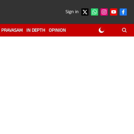
Sign in
PRAVASAM
IN DEPTH
OPINION