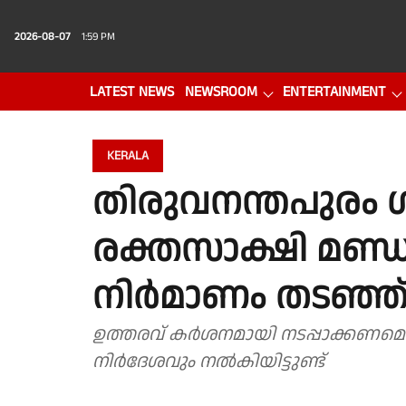
2026-08-07
1:59 PM
LATEST NEWS
NEWSROOM
ENTERTAINMENT
PHOTO GALLERY
VIDEO
KERALA
തിരുവനന്തപുരം
രക്തസാക്ഷി മണ്
നിർമാണം തടഞ്ഞ
ഉത്തരവ് കർശനമായി നടപ്പാക്കണമെന്ന
നിർദേശവും നൽകിയിട്ടുണ്ട്