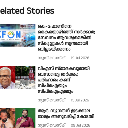
elated Stories
കെ-ഫോണിനെ
കൈയൊഴിഞ്ഞ് സര്‍ക്കാര്‍;
സേവനം ആവശ്യമെങ്കില്‍
സ്കൂളുകള്‍ സ്വന്തമായി
ബില്ലടയ്ക്കണം
ന്യൂസ് ഡെസ്ക്
19 Jul 2026
വിഎസ് സ്മാരകവുമായി
ബന്ധപ്പെട്ട തർക്കം;
പരിഹാരം കണ്ട്
സിപിഐയും
സിപിഐഎമ്മും
ന്യൂസ് ഡെസ്ക്
15 Jul 2026
ആർ. സു​ഗതന് ഇടക്കാല
ജാമ്യം അനുവദിച്ച് കോടതി
ന്യൂസ് ഡെസ്ക്
09 Jul 2026