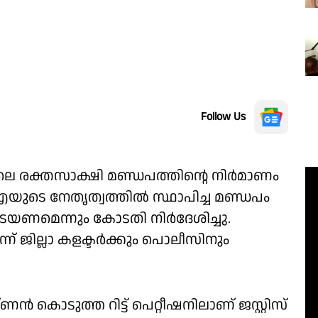
Follow Us
െ രക്തസാക്ഷി മണ്ഡപത്തിൻ്റെ നിർമാണം
െ നേതൃത്വത്തിൽ സ്ഥാപിച്ച മണ്ഡപം
യണമെന്നും കോടതി നിർദേശിച്ചു.
് ജില്ലാ കളക്ടർക്കും പൊലീസിനും
 കൊടുത്ത റിട്ട് പെറ്റീഷനിലാണ് ജസ്റ്റിസ്