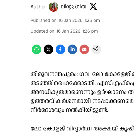
Author:
ലിൻ്റു ഗീത
Published on
:
16 Jan 2026, 1:26 pm
Updated on
:
16 Jan 2026, 1:26 pm
തിരുവനന്തപുരം: ഗവ. ലോ കോളേജില
തടഞ്ഞ് ഹൈക്കോടതി. എസ്എഫ്ഐയുട
അനധികൃതമാണെന്നും ഉദ്ഘാടനം തട
ഉത്തരവ് കർശനമായി നടപ്പാക്കണമെന്ന
നിർദേശവും നൽകിയിട്ടുണ്ട്.
ലോ കോളജ് വിദ്യാർഥി അക്ഷയ് കൃഷ്ണൻ