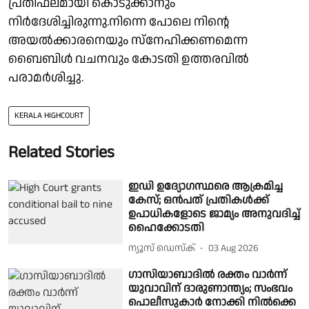
പ്രതിഫലമായി കൊടുക്കാനും
നിർദേശിച്ചിരുന്നു.നിന്നെ പോലെ നിൻ്റെ
അയൽക്കാരനെയും സ്നേഹിക്കണമെന്ന
ബൈബിൾ വചനവും കോടതി ഉത്തരവിൽ
പരാമർശിച്ചു.
KERALA HIGHCOURT
Related Stories
ഇഡി ഉദ്യോഗസ്ഥരെ ആക്രമിച്ച
കേസ്; ഒൻപത് പ്രതികൾക്ക്
ഉപാധികളോടെ ജാമ്യം അനുവദിച്ച്
ഹൈക്കോടതി
ന്യൂസ് ഡെസ്ക്
03 Aug 2026
ഗാസിയാബാദിൽ രക്തം വാർന്ന്
യുവാവിന് ദാരുണാന്ത്യം; സംഭവം
പൊലീസുകാർ നോക്കി നിൽക്കെ