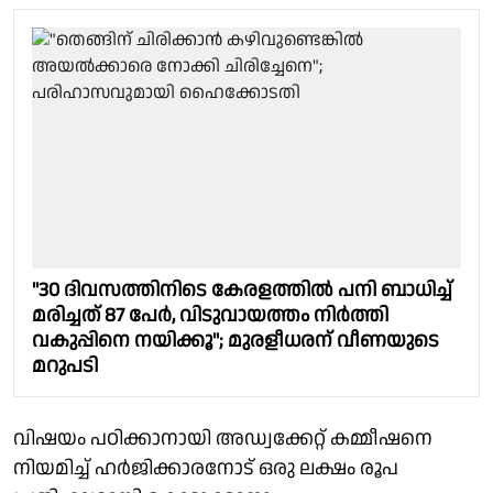
"30 ദിവസത്തിനിടെ കേരളത്തിൽ പനി ബാധിച്ച്
മരിച്ചത് 87 പേർ, വിടുവായത്തം നിർത്തി
വകുപ്പിനെ നയിക്കൂ"; മുരളീധരന് വീണയുടെ
മറുപടി
വിഷയം പഠിക്കാനായി അഡ്വക്കേറ്റ് കമ്മീഷനെ
നിയമിച്ച് ഹർജിക്കാരനോട് ഒരു ലക്ഷം രൂപ