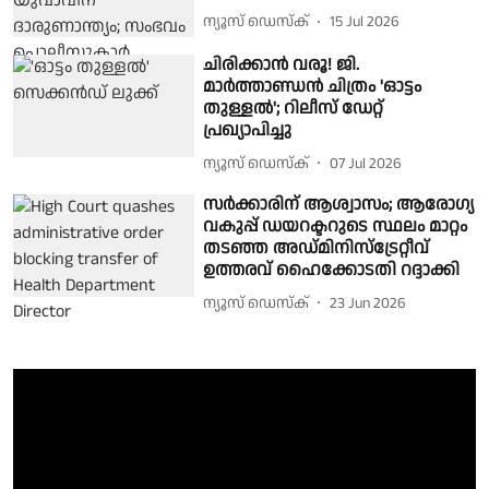
ന്യൂസ് ഡെസ്ക്
15 Jul 2026
ചിരിക്കാൻ വരൂ! ജി.
മാർത്താണ്ഡൻ ചിത്രം 'ഓട്ടം
തുള്ളൽ'; റിലീസ് ഡേറ്റ്
പ്രഖ്യാപിച്ചു
ന്യൂസ് ഡെസ്ക്
07 Jul 2026
സർക്കാരിന് ആശ്വാസം; ആരോഗ്യ
വകുപ്പ് ഡയറക്ടറുടെ സ്ഥലം മാറ്റം
തടഞ്ഞ അഡ്മിനിസ്ട്രേറ്റീവ്
ഉത്തരവ് ഹൈക്കോടതി റദ്ദാക്കി
ന്യൂസ് ഡെസ്ക്
23 Jun 2026