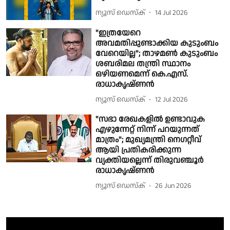
ന്യൂസ് ഡെസ്ക്
14 Jul 2026
"ഇത്രയേറെ
അവമതിപ്പുണ്ടാക്കിയ കുടുംബം
വേറെയില്ല"; താഴമൺ കുടുംബം
ശബരിമല തന്ത്രി സ്ഥാനം
ഒഴിയണമെന്ന് കെ.എസ്.
രാധാകൃഷ്ണൻ
ന്യൂസ് ഡെസ്ക്
12 Jul 2026
"സഭാ രേഖകളിൽ ഉണ്ടാവുക
എഴുന്നേറ്റ് നിന്ന് പറയുന്നത്
മാത്രം"; മുഖ്യമന്ത്രി നെഗറ്റീവ്
ആയി പ്രതികരിക്കുന്ന
വ്യക്തിയല്ലെന്ന് തിരുവഞ്ചൂർ
രാധാകൃഷ്ണൻ
ന്യൂസ് ഡെസ്ക്
26 Jun 2026