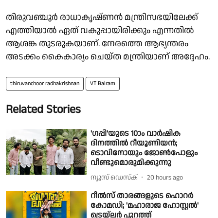
തിരുവഞ്ചൂർ രാധാകൃഷ്ണൻ മന്ത്രിസഭയിലേക്ക്
എത്തിയാൽ ഏത് വകുപ്പായിരിക്കും എന്നതിൽ
ആശങ്ക തുടരുകയാണ്. നേരത്തെ ആഭ്യന്തരം
അടക്കം കൈകാര്യം ചെയ്ത മന്ത്രിയാണ് അദ്ദേഹം.
thiruvanchoor radhakrishnan
VT Balram
Related Stories
'ഗപ്പി'യുടെ 10ാം വാർഷിക
ദിനത്തിൽ റീയൂണിയൻ;
ടൊവിനോയും ജോൺപോളും
വീണ്ടുമൊരുമിക്കുന്നു
ന്യൂസ് ഡെസ്ക്
20 hours ago
റീൽസ് താരങ്ങളുടെ ഹൊറർ
കോമഡി; 'മഹാരാജ ഹോസ്റ്റൽ'
ട്രെയ്‌ലർ പുറത്ത്