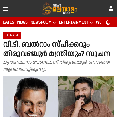
LATEST NEWS
NEWSROOM
ENTERTAINMENT
WORLD CUP
KERALA
വി.ടി. ബൽറാം സ്പീക്കറും
തിരുവഞ്ചൂർ മന്ത്രിയും? സൂചന
മന്ത്രിസ്ഥാനം വേണമെന്ന് തിരുവഞ്ചൂർ നേരത്തെ
ആവശ്യപ്പെട്ടിരുന്നു...