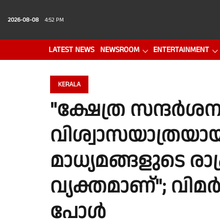
2026-08-08
4:52 PM
LATEST NEWS
NEWSROOM
ENTERTAINMENT
PHOTO GALLERY
VIDEO
KERALA
"ക്ഷേത്ര സന്ദർശ
വിശ്വാസയാത്രയായ
മാധ്യമങ്ങളുടെ രാഷ്
വ്യക്തമാണ്"; വി
പോൾ