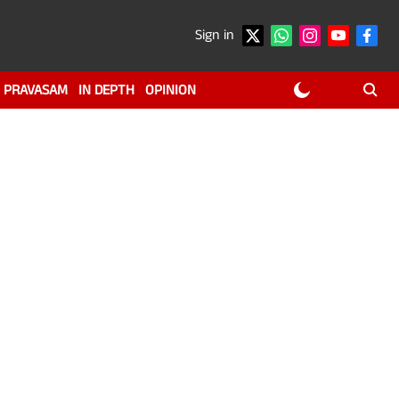
Sign in
PRAVASAM
IN DEPTH
OPINION