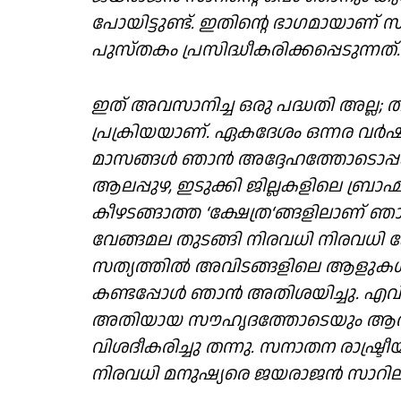
പോയിട്ടുണ്ട്. ഇതിന്റെ ഭാഗമായാണ്
പുസ്തകം പ്രസിദ്ധീകരിക്കപ്പെടുന്നത്.
ഇത് അവസാനിച്ച ഒരു പദ്ധതി അല്ല;
പ്രക്രിയയാണ്. ഏകദേശം ഒന്നര വർഷ
മാസങ്ങൾ ഞാൻ അദ്ദേഹത്തോടൊപ്പം ഉണ
ആലപ്പുഴ, ഇടുക്കി ജില്ലകളിലെ ബ്ര
കീഴടങ്ങാത്ത ‘ക്ഷേത്ര‘ങ്ങളിലാണ് ഞാൻ
വേങ്ങമല തുടങ്ങി നിരവധി നിരവധി 
സത്യത്തിൽ അവിടങ്ങളിലെ ആളുകൾ അ
കണ്ടപ്പോൾ ഞാൻ അതിശയിച്ചു. എവിട
അതിയായ സൗഹൃദത്തോടെയും ആത്മ
വിശദീകരിച്ചു തന്നു. സനാതന രാഷ്ട്
നിരവധി മനുഷ്യരെ ജയരാജൻ സാറിലൂടെ