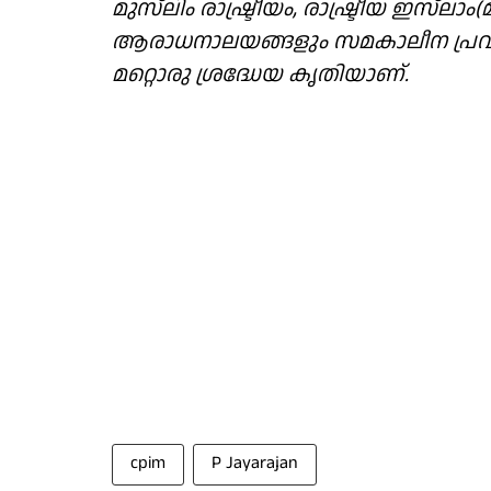
മുസ്‌ലിം രാഷ്ട്രീയം, രാഷ്ട്രീയ ഇസ്‌
ആരാധനാലയങ്ങളും സമകാലീന പ്രവണത
മറ്റൊരു ശ്രദ്ധേയ കൃതിയാണ്.
cpim
P Jayarajan