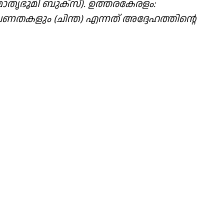
ലാം(മാതൃഭൂമി ബുക്സ്). ഉത്തരകേരളം:
കളും (ചിന്ത) എന്നത് അദ്ദേഹത്തിന്റെ