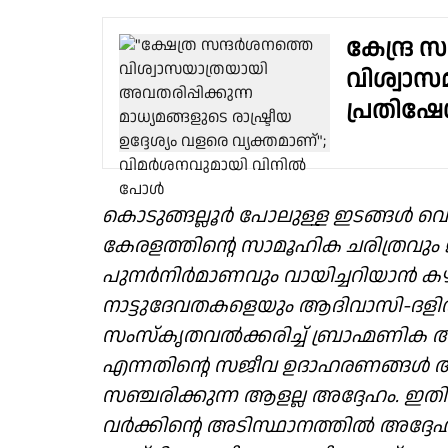
കേന്ദ്ര സ
വിശ്വാസമ
പ്രതിഷ
കൊടുങ്ങല്ലൂർ പോലുള്ള ഇടങ്ങൾ വെറു
കേരളത്തിന്റെ സാമൂഹിക ചരിത്രവും 
പുനർനിർമാണവും വായിച്ചറിയാൻ കഴിയു
നാട്ടുദേവതകളെയും ആദിവാസി-ദള
സംസ്കൃതവൽക്കരിച്ച് ബ്രാഹ്മണിക ആധ
എന്നതിന്റെ സജീവ ഉദാഹരണങ്ങൾ അവ
സഞ്ചരിക്കുന്ന ആളല്ല അദ്ദേഹം. 
വർക്കിന്റെ അടിസ്ഥാനത്തിൽ അദ്ദേഹം