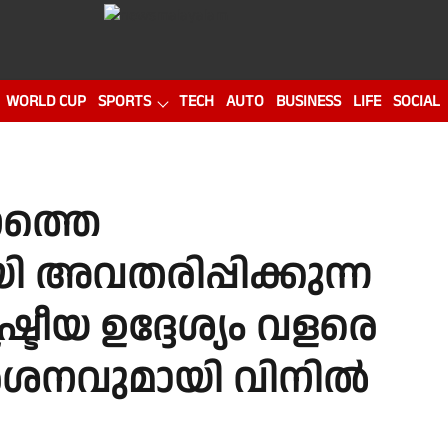
WORLD CUP
SPORTS
TECH
AUTO
BUSINESS
LIFE
SOCIAL
നത്തെ
ി അവതരിപ്പിക്കുന്ന
ട്രീയ ഉദ്ദേശ്യം വളരെ
മർശനവുമായി വിനിൽ