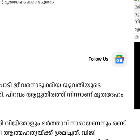
്റെ മൃതദേഹം കണ്ടെടുത്തു
Follow Us
ൽ ചാടി ജീവനൊടുക്കിയ യുവതിയുടെ
. പിറവം ആറ്റുതീരത്ത് നിന്നാണ് മൃതദേഹം
േശി വിജിമോളും ഭർത്താവ് നാരായണനും രണ്ട്
ആത്മഹത്യയ്ക്ക് ശ്രമിച്ചത്. വിജി