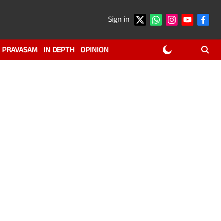
Sign in
PRAVASAM
IN DEPTH
OPINION