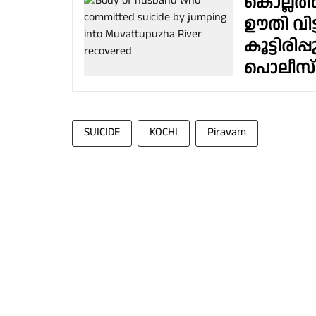
കൊല്ലത്ത
ഊതി വിട
കൂട്ടിര
പൊലീസ്
SUICIDE
KOCHI
Piravam