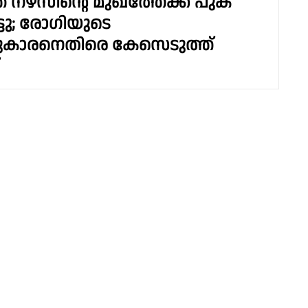
് നഴ്സിൻ്റെ മുഖത്തേക്ക് പുക
്ടു; രോഗിയുടെ
ിപ്പുകാരനെതിരെ കേസെടുത്ത്