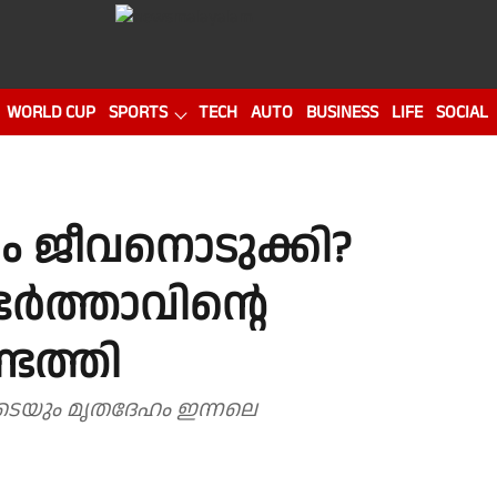
WORLD CUP
SPORTS
TECH
AUTO
BUSINESS
LIFE
SOCIAL
ം ജീവനൊടുക്കി?
 ഭർത്താവിൻ്റെ
െത്തി
െയും മൃതദേഹം ഇന്നലെ