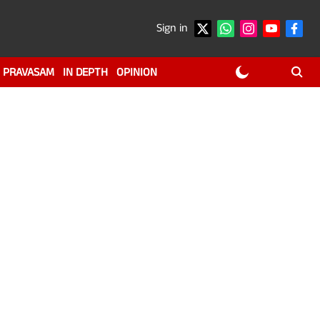
Sign in
PRAVASAM
IN DEPTH
OPINION