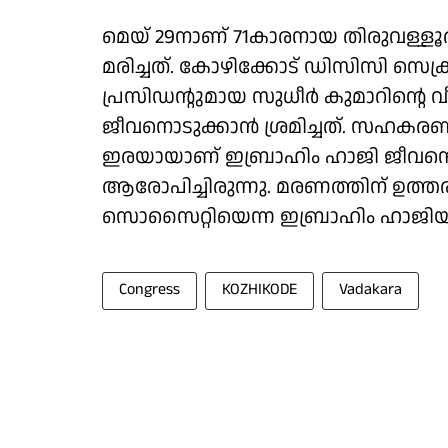
മെയ് 29നാണ് 71കാരനായ തിരുവള്ളൂർ
മരിച്ചത്. കോഴിക്കോട് ഡിസിസി സെക
പ്രസിഡൻ്റുമായ സുധീർ കുമാറിൻ്റെ വീട
ജീവനൊടുക്കാൻ ശ്രമിച്ചത്. സഹകര
ഇരയായാണ് ഇബ്രാഹിം ഹാജി ജീവനൊടു
ആരോപിച്ചിരുന്നു. മരണത്തിന് ഉത്ത
സൊസൈറ്റിയെന്ന ഇബ്രാഹിം ഹാജിയുടെ
Congress
KOZHIKODE
Vadakara