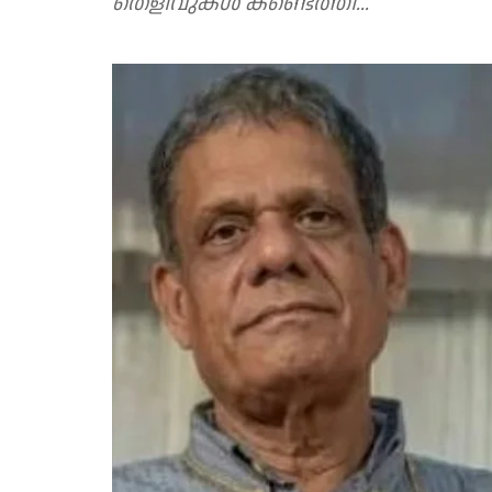
തെളിവുകൾ കണ്ടെത്തി...