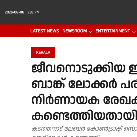
2026-08-06
9:32 PM
LATEST NEWS
NEWSROOM
ENTERTAINMENT
PHOTO GALLERY
VIDEO
KERALA
ജീവനൊടുക്കിയ ഇ
ബാങ്ക് ലോക്കർ പര
നിർണായക രേഖ
കണ്ടെത്തിയതായി 
കടത്തനാട് ലേബർ കോൺട്രാക്ട് സൊസ