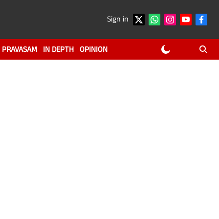
Sign in
PRAVASAM
IN DEPTH
OPINION