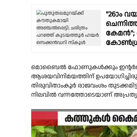
"26ാം വയ
ചെന്നിത
കേമൻ"; 
കോൺഗ്ര
മൊബൈൽ ഫോണുകൾക്കും ഇന്റർനെറ്
ആശയവിനിമയത്തിന് ഉപയോഗിച്ചിരുന
തിരുവിതാംകൂർ രാജവംശം തുടക്കമിട
നിലവിൽ വന്നത്തോടെയാണ് അപ്രത്യ