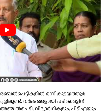
ഞ്ചൽപെട്ടികളിൽ ഒന്ന് കുടയത്തൂർ
ലുണ്ട്. വർഷങ്ങളായി പടിക്കെട്ടിന്
്ന അഞ്ചല്‍പെട്ടി, വിദ്യാർഥികളും, പിടിഎയും