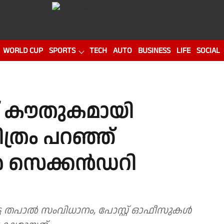
WORLD CUP
SPORTS
TECH
AUTO
BUSINESS
LIFE
SOCIAL
് കൗതുകമായി
ിത്രം പറഞ്ഞ്
ർ സെക്കൻഡറി
്ട തപാൽ സംവിധാനം, പോസ്റ്റ്‌ ഓഫീസുകൾ