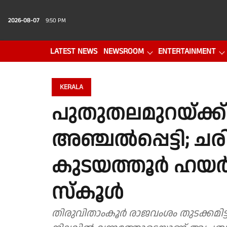
2026-08-07
9:50 PM
LATEST NEWS
NEWSROOM
ENTERTAINMENT
PHOTO GALLERY
VIDEO
KERALA
പുതുതലമുറയ്ക്ക
അഞ്ചൽപ്പെട്ടി; ചര
കുടയത്തൂർ ഹയ
സ്കൂൾ
തിരുവിതാംകൂർ രാജവംശം തുടക്കമിട