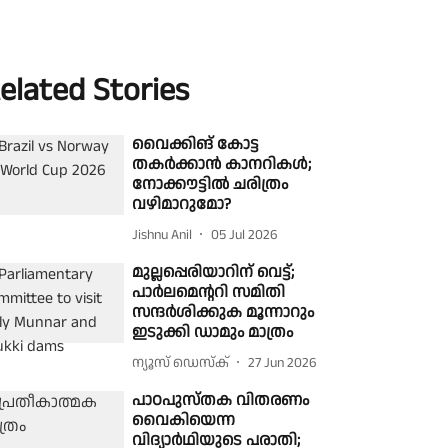
elated Stories
വൈക്കിങ് കോട്ട
തകർക്കാൻ കാനറികൾ;
നോക്കൗട്ടിൽ ചരിത്രം
വഴിമാറുമോ?
Jishnu Anil
05 Jul 2026
മുല്ലപ്പെരിയാറിന് വെട്ട്;
പാർലമെൻ്ററി സമിതി
സന്ദർശിക്കുക മൂന്നാറും
ഇടുക്കി ഡാമും മാത്രം
ന്യൂസ് ഡെസ്ക്
27 Jun 2026
പാഠപുസ്തക വിതരണം
വൈകിയെന്ന
വിദ്യാർഥിയുടെ പരാതി;