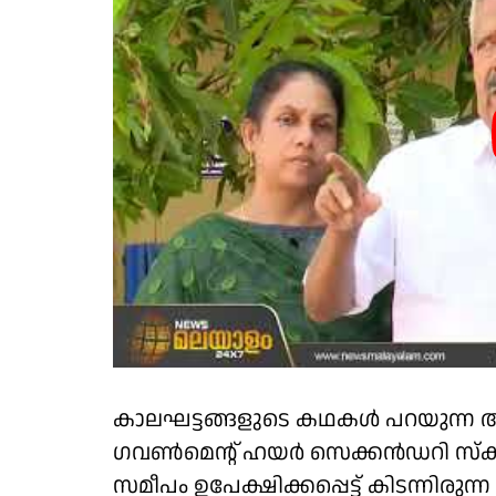
കാലഘട്ടങ്ങളുടെ കഥകൾ പറയുന്ന അ
ഗവണ്‍മെന്റ് ഹയർ സെക്കൻഡറി സ്കൂളി
സമീപം ഉപേക്ഷിക്കപ്പെട്ട് കിടന്നിരുന