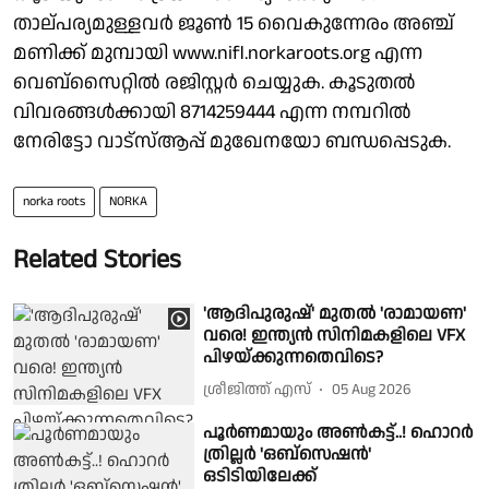
താല്പര്യമുള്ളവർ ജൂൺ 15 വൈകുന്നേരം അഞ്ച്
മണിക്ക് മുമ്പായി www.nifl.norkaroots.org എന്ന
വെബ്സൈറ്റിൽ രജിസ്റ്റർ ചെയ്യുക. കൂടുതൽ
വിവരങ്ങൾക്കായി 8714259444 എന്ന നമ്പറിൽ
നേരിട്ടോ വാട്സ്ആപ്പ് മുഖേനയോ ബന്ധപ്പെടുക.
norka roots
NORKA
Related Stories
'ആദിപുരുഷ്' മുതൽ 'രാമായണ'
വരെ! ഇന്ത്യൻ സിനിമകളിലെ VFX
പിഴയ്‌ക്കുന്നതെവിടെ?
ശ്രീജിത്ത് എസ്
05 Aug 2026
പൂർണമായും അൺകട്ട്..! ഹൊറർ
ത്രില്ലർ 'ഒബ്സെഷൻ'
ഒടിടിയിലേക്ക്