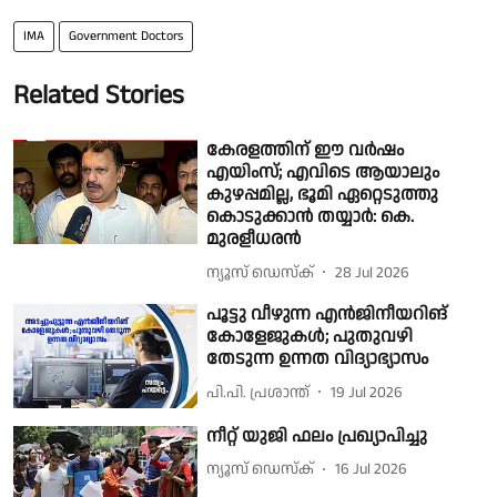
IMA
Government Doctors
Related Stories
കേരളത്തിന് ഈ വര്‍ഷം
എയിംസ്; എവിടെ ആയാലും
കുഴപ്പമില്ല, ഭൂമി ഏറ്റെടുത്തു
കൊടുക്കാന്‍ തയ്യാര്‍: കെ.
മുരളീധരന്‍
ന്യൂസ് ഡെസ്ക്
28 Jul 2026
പൂട്ടു വീഴുന്ന എൻജിനീയറിങ്​
കോളേജുകൾ; പുതുവഴി
തേടുന്ന ഉന്നത വിദ്യാഭ്യാസം
പി.പി. പ്രശാന്ത്
19 Jul 2026
നീറ്റ് യു‌ജി ഫലം പ്രഖ്യാപിച്ചു
ന്യൂസ് ഡെസ്ക്
16 Jul 2026