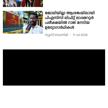
ജോലിയില്ല! ആശങ്കയിലായി
പിഎസ്‌സി ലിഫ്റ്റ് ഓപ്പറേറ്റർ
പരീക്ഷയിൽ റാങ്ക് നേടിയ
ഉദ്യോഗാർഥികൾ
ന്യൂസ് ഡെസ്ക്
11 Jul 2026