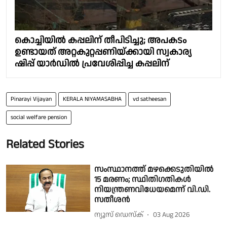
കൊച്ചിയിൽ കപ്പലിന് തീപിടിച്ചു; അപകടം
ഉണ്ടായത് അറ്റകുറ്റപ്പണിയ്ക്കായി സ്വകാര്യ
ഷിപ്പ് യാർഡിൽ പ്രവേശിപ്പിച്ച കപ്പലിന്
Pinarayi Vijayan
KERALA NIYAMASABHA
vd satheesan
social welfare pension
Related Stories
സംസ്ഥാനത്ത് മഴക്കെടുതിയിൽ
15 മരണം; സ്ഥിതിഗതികൾ
നിയന്ത്രണവിധേയമെന്ന് വി.ഡി.
സതീശൻ
ന്യൂസ് ഡെസ്ക്
03 Aug 2026