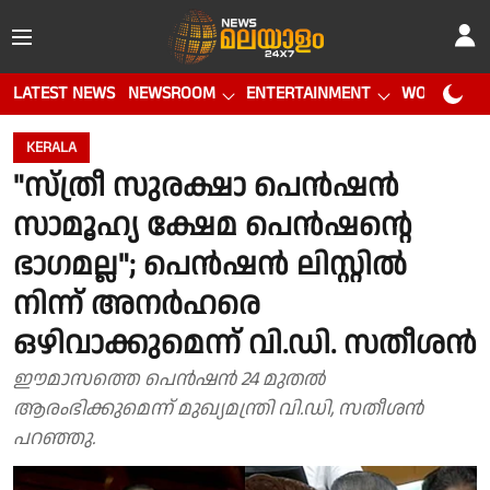
LATEST NEWS
NEWSROOM
ENTERTAINMENT
WORLD CUP
KERALA
"സ്ത്രീ സുരക്ഷാ പെൻഷൻ
സാമൂഹ്യ ക്ഷേമ പെൻഷൻ്റെ
ഭാഗമല്ല"; പെൻഷൻ ലിസ്റ്റിൽ
നിന്ന് അനർഹരെ
ഒഴിവാക്കുമെന്ന് വി.ഡി. സതീശൻ
ഈമാസത്തെ പെൻഷൻ 24 മുതൽ
ആരംഭിക്കുമെന്ന് മുഖ്യമന്ത്രി വി.ഡി, സതീശൻ
പറഞ്ഞു.