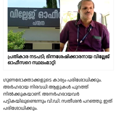
പ്രതികാര നടപടി; ഭിന്നശേഷിക്കാരനായ വില്ലേജ്
ഓഫീസറെ സ്ഥലംമാറ്റി
ഗുണഭോക്താക്കളുടെ കാര്യം പരിശോധിക്കും.
അർഹരായ നിരവധി ആളുകൾ പുറത്ത്
നിൽക്കുകയാണ്. അനർഹരായവർ
പട്ടികയിലുണ്ടെന്നും വി.ഡി. സതീശൻ പറഞ്ഞു. ഇത്
പരിശോധിക്കും.