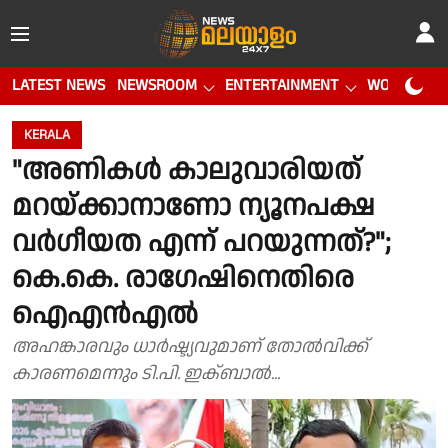
LATEST NEWS
NEWSROOM
ENTERTAINMENT
WORLD CUP
KERALA
"അണികള്‍ കാലുവാരിയത്
മറയ്ക്കാനാണോ ന്യൂനപക്ഷ
വര്‍ഗീയത എന്ന് പറയുന്നത്?";
കെ.കെ. രാഗേഷിനെതിരെ
ഐഎന്‍എല്‍
അഹങ്കാരവും ധാര്‍ഷ്ട്യവുമാണ് തോല്‍വിക്ക്
കാരണമെന്നും ടി.പി. ഇക്ബാല്‍...