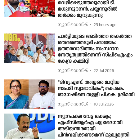
വെളിപ്പെടുത്തലുമായി ടി.
മധുസൂദനൻ, പയ്യന്നൂരിൽ
തർക്കം മുറുകുന്നു
ന്യൂസ് ഡെസ്ക്
23 hours ago
പാർട്ടിയുടെ അടിത്തറ തകര്‍ത്ത
തെരഞ്ഞെടുപ്പ് പരാജയം:
ഉത്തരവാദിത്തം സംസ്ഥാന
നേതൃത്വത്തിനെന്ന് സിപിഐഎം
കേന്ദ്ര കമ്മിറ്റി
ന്യൂസ് ഡെസ്ക്
22 Jul 2026
"ദിവ്യ.എസ്. അയ്യരെ മാറ്റിയ
നടപടി സ്വാഭാവികം"; കെ.കെ.
രാഗേഷിനെ തള്ളി പി.കെ. ശ്രീമതി
ന്യൂസ് ഡെസ്ക്
10 Jul 2026
ന്യൂനപക്ഷ വേട്ട ലക്ഷ്യം;
എഫ്‌സിആര്‍എ ചട്ട ഭേദഗതി
അടിയന്തരമായി
പിന്‍വലിക്കണമെന്ന് മുഖ്യമന്ത്രി